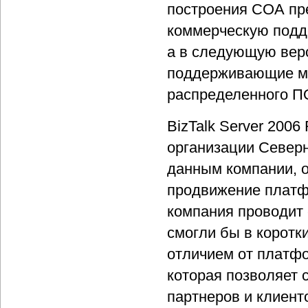
построения СОА пред
коммерческую подде
а в следующую верс
поддерживающие мо
распределенного П
BizTalk Server 200
организации Северн
данным компании, о
продвижение платфо
компания проводит 
смогли бы в коротк
отличием от платфо
которая позволяет 
партнеров и клиенто