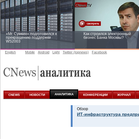
«Mr. Сумкин» подготовился к
Как строился электронный
прекращению поддержки
бизнес Банка Москвы?
WS2003
English
Mobile
Android
Light
Twitter (topnews)
Facebook
Заоблачная оптимизация: как
Рейтинг CNewsInfrastructure 20
Faberlic изменил подход к
приглашаем участвовать
аналитике
АНАЛИТИКА
CNEWS
НОВОСТИ
КОНФЕРЕНЦИИ
ЖУРНАЛ
Обзор
ИТ-инфраструктура предпр