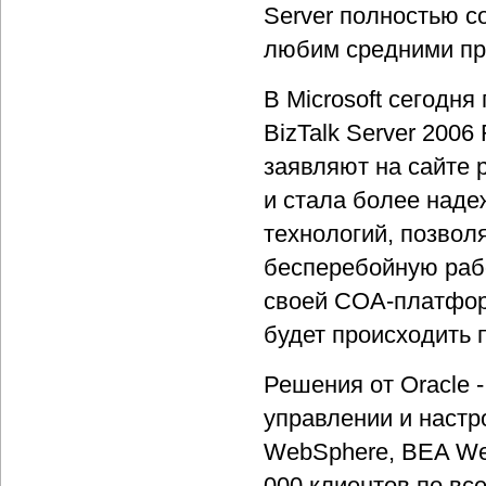
Server полностью со
любим средними пр
В Microsoft сегодн
BizTalk Server 2006
заявляют на сайте 
и стала более над
технологий, позволя
бесперебойную рабо
своей СОА-платформ
будет происходить 
Решения от Oracle -
управлении и настр
WebSphere, BEA Web
000 клиентов по вс