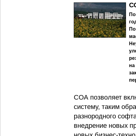
С
По
го
По
ма
Не
ул
ре
на
за
пе
СОА позволяет вкл
систему, таким обр
разнородного софта
внедрение новых пр
новых бизнес-техно