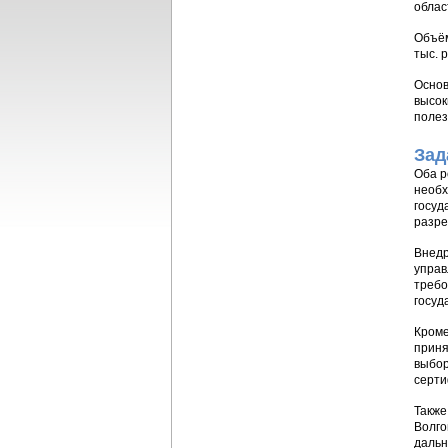
облас
Объём
тыс. 
Основ
высок
полез
Зад
Оба р
необх
госуд
разре
Внедр
управ
требо
госуд
Кроме
приня
выбор
серти
Также
Волго
дальн