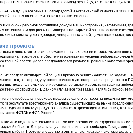
ти рост ВРП в 2006 г. составил свыше 8 млрд рублей (5,3% от ЮФО и 0,4% от 
 ВРП на душу населения в Волгоградской и Астраханской областях в 2006 г. п
рублей в целом по стране и по ЮФО соответственно.
у ВРП обоих регионов составляют доходы машиностроения, нефтехимии, тра
им потенциалом для развития минерально-сырьевой базы на основе сосредо
ных ископаемых: углеводородов, минеральных солей, цементного сырья, желез
ачи проектов
егиона в лице комитетов информационных технологий и телекоммуникаций с
одимым на первом этапе обеспечить адекватный уровень информационной б
арственной власти. Далее предполагается развивать решение как с точки зре
зе.
ение средств антивирусной защиты призвано решить конкретные задачи. Эт
ляемости и, во-вторых, улучшение качества детектирования вредоносного П
ваний, предъявляемых регулирующими органами к средствам защиты информ
арственных структурах. В данном случае все три задачи являлись приоритет
 того, потребовался переход с продуктов одного вендора на продукты другог
то "в результате всестороннего анализа существующих на рынке предложени
 был сделан в пользу продуктов российского производства, имеющих, в отл
фикацию ФСТЭК и ФСБ России".
 заказчики поделились своими планами построения более эффективной сис
градской области. Для реализации этого начинания необходим "фундамент", н
ейшая работа. Поэтому внедрение и опытная эксплуатация системы должны п