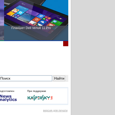
Планшет Dell Venue 11 Pro
Пора выбирать Fujitsu!
подготовлен
При поддержке
версия для печати