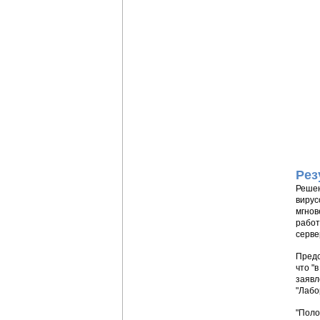
Рез
Решен
вирус
мгнов
работ
серве
Предс
что "
заявл
"Лабо
"Поло