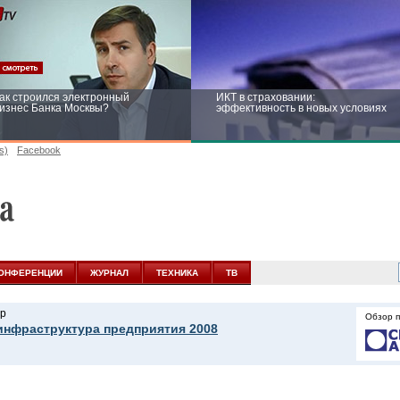
ак строился электронный
ИКТ в страховании:
изнес Банка Москвы?
эффективность в новых условиях
s)
Facebook
ейтинг CNewsInfrastructure 2015:
Информационная безопасность
риглашаем участвовать
бизнеса и госструктур: развитие в
новых условиях
ОНФЕРЕНЦИИ
ЖУРНАЛ
ТЕХНИКА
ТВ
р
Обзор 
инфраструктура предприятия 2008