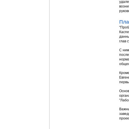
удале
возни
руков
Пла
"Проб
Каспе
данны
глав 
С ним
после
норма
общес
Кроме
Евген
первы
Основ
орган
"Лабо
Важны
завед
проек