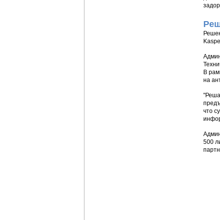
задор
Реш
Решен
Kaspe
Админ
Техни
В рам
на ан
"Реша
предъ
что с
инфор
Админ
500 л
партн