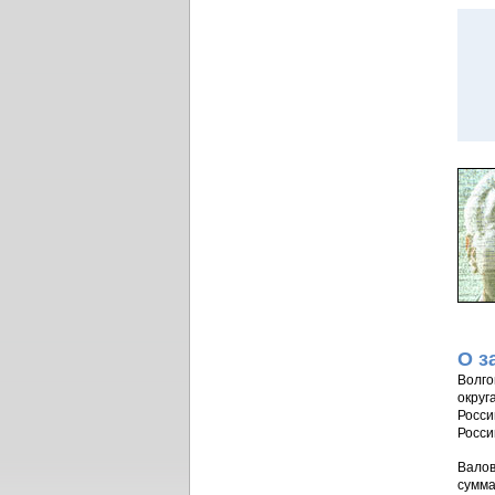
О з
Волго
округ
Росси
Росси
Валов
сумма