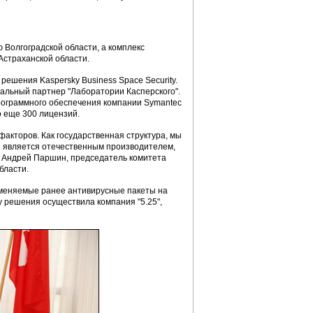
 Волгоградской области, а комплекс
 Астраханской области.
ешения Kaspersky Business Space Security.
нальный партнер "Лаборатории Касперского".
рограммного обеспечения компании Symantec
 еще 300 лицензий.
факторов. Как государственная структура, мы
я является отечественным производителем,
ил Андрей Паршин, председатель комитета
бласти.
именяемые ранее антивирусные пакеты на
ку решения осуществила компания "5.25",