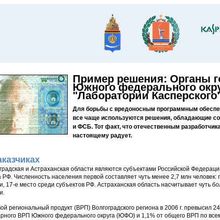
Пример решения: Органы г
Южного федерального окр
"Лаборатории Касперского
Для борьбы с вредоносным программным обеспе
все чаще используются решения, обладающие 
и ФСБ. Тот факт, что отечественным разработчика
настоящему радует.
аказчиках
градская и Астраханская области являются субъектами Российской Федераци
а РФ. Численность населения первой составляет чуть менее 2,7 млн человек
и, 17-е место среди субъектов РФ. Астраханская область насчитывает чуть бо
и.
ой региональный продукт (ВРП) Волгоградского региона в 2006 г. превысил 24
рного ВРП Южного федерального округа (ЮФО) и 1,1% от общего ВРП по все