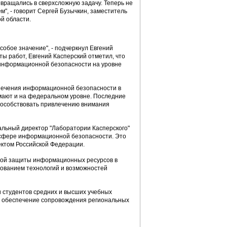
вращались в сверхсложную задачу. Теперь не
", - говорит Сергей Бузычкин, заместитель
й области.
собое значение", - подчеркнул Евгений
ы работ, Евгений Касперский отметил, что
 информационной безопасности на уровне
еспечения информационной безопасности в
мают и на федеральном уровне. Последние
способствовать привлечению внимания
альный директор "Лаборатории Касперского"
в сфере информационной безопасности. Это
ектом Российской Федерации.
сной защиты информационных ресурсов в
зованием технологий и возможностей
студентов средних и высших учебных
е обеспечение сопровождения региональных