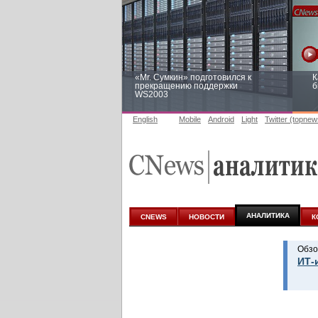
«Mr. Сумкин» подготовился к
К
прекращению поддержки
б
WS2003
English
Mobile
Android
Light
Twitter (topnew
Заоблачная оптимизация: как
Р
Faberlic изменил подход к
п
аналитике
АНАЛИТИКА
CNEWS
НОВОСТИ
К
Обзо
ИТ-