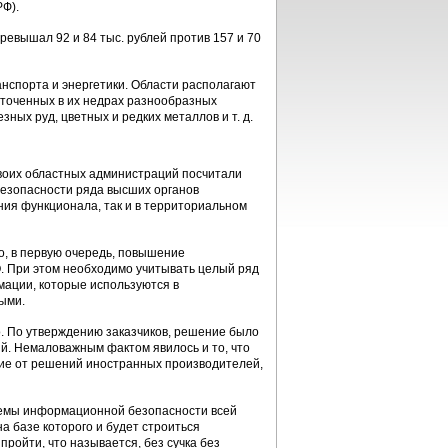
РФ).
ревышал 92 и 84 тыс. рублей против 157 и 70
нспорта и энергетики. Области располагают
точенных в их недрах разнообразных
ных руд, цветных и редких металлов и т. д.
воих областных администраций посчитали
езопасности ряда высших органов
ния функционала, так и в территориальном
о, в первую очередь, повышение
О. При этом необходимо учитывать целый ряд
ации, которые используются в
ными.
о. По утверждению заказчиков, решение было
й. Немаловажным фактом явилось и то, что
ичие от решений иностранных производителей,
темы информационной безопасности всей
а базе которого и будет строиться
ройти, что называется, без сучка без