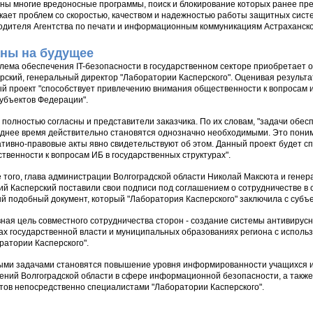
ны многие вредоносные программы, поиск и блокирование которых ранее пре
кает проблем со скоростью, качеством и надежностью работы защитных систем
одителя Агентства по печати и информационным коммуникациям Астраханско
ны на будущее
лема обеспечения IT-безопасности в государственном секторе приобретает о
рский, генеральный директор "Лаборатории Касперского". Оценивая результат
й проект "способствует привлечению внимания общественности к вопросам
субъектов Федерации".
 полностью согласны и представители заказчика. По их словам, "задачи об
днее время действительно становятся однозначно необходимыми. Это пони
тивно-правовые акты явно свидетельствуют об этом. Данный проект будет 
твенности к вопросам ИБ в государственных структурах".
 того, глава администрации Волгоградской области Николай Максюта и генер
ий Касперский поставили свои подписи под соглашением о сотрудничестве 
й подобный документ, который "Лаборатория Касперского" заключила с субъ
ная цель совместного сотрудничества сторон - создание системы антивиру
ах государственной власти и муниципальных образованиях региона с исполь
ратории Касперского".
ми задачами становятся повышение уровня информированности учащихся и 
ений Волгоградской области в сфере информационной безопасности, а такж
тов непосредственно специалистами "Лаборатории Касперского".