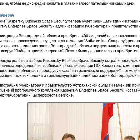
инки, чтобы не дискредитировать в глазах налогоплательщиков саму идею.
ение
ие Kaspersky Business Space Security теперь будет защищать администрацию
rsky Enterprise Space Security - администрацию губернатора и правительство
истрация Волгоградской области приобрела 400 лицензий на использование р
ческое сопровождение осуществила компания "Software Inc. Company", регио
ках проекта администрация Волгоградской области осуществила переход с п
тивирус "Лаборатории Касперского". Позже было дополнительно приобретено
ющую роль при выборе Kaspersky Business Space Security сыграли несколько 
являем определенные требования к сертификации ПО. Кроме того, компани
ущественно облегчает процедуру оказания технической поддержки", - отмет
мационных технологий и телекоммуникаций администрации Волгоградской о
истрация губернатора и правительство Астраханской области заменили пр
ицензий программного комплекса Kaspersky Enterprise Space Security. Постав
ер "Лаборатории Касперского" в регионе.