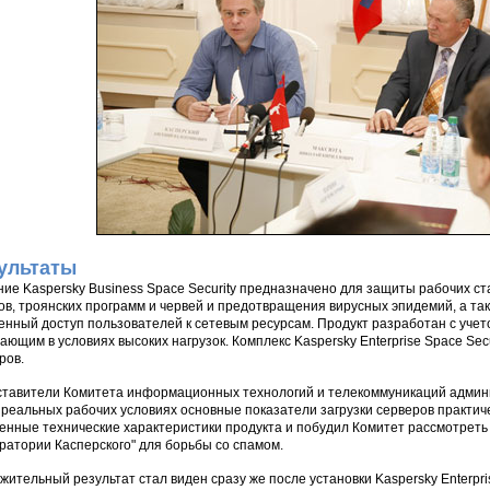
ультаты
ие Kaspersky Business Space Security предназначено для защиты рабочих ст
ов, троянских программ и червей и предотвращения вирусных эпидемий, а т
енный доступ пользователей к сетевым ресурсам. Продукт разработан с уче
ающим в условиях высоких нагрузок. Комплекс Kaspersky Enterprise Space Sec
ров.
тавители Комитета информационных технологий и телекоммуникаций админи
в реальных рабочих условиях основные показатели загрузки серверов практич
енные технические характеристики продукта и побудил Комитет рассмотреть
ратории Касперского" для борьбы со спамом.
жительный результат стал виден сразу же после установки Kaspersky Enterpri