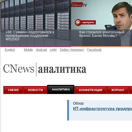
«Mr. Сумкин» подготовился к
Как строился электронный
прекращению поддержки
бизнес Банка Москвы?
WS2003
English
Mobile
Android
Light
Twitter (topnews)
Facebook
Заоблачная оптимизация: как
Рейтинг CNewsInfrastructure 20
Faberlic изменил подход к
приглашаем участвовать
аналитике
АНАЛИТИКА
CNEWS
НОВОСТИ
КОНФЕРЕНЦИИ
ЖУРНАЛ
Обзор
ИТ-инфраструктура предпр