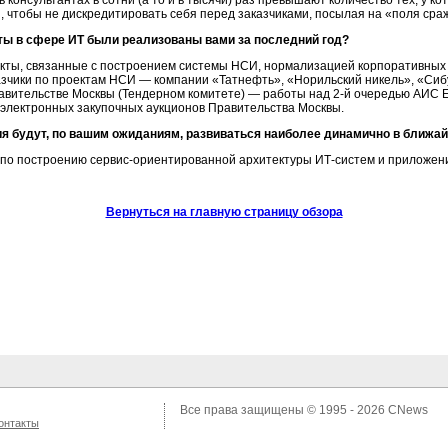
 консультантах в сотни (а то и в тысячи) раз превышают количество тех, у кот
, чтобы не дискредитировать себя перед заказчиками, посылая на «поля ср
ты в сфере ИТ были реализованы вами за последний год?
екты, связанные с построением системы НСИ, нормализацией корпоративны
чики по проектам НСИ — компании «Татнефть», «Норильский никель», «Сибур
вительстве Москвы (Тендерном комитете) — работы над 2-й очередью АИС ЕР
электронных закупочных аукционов Правительства Москвы.
я будут, по вашим ожиданиям, развиваться наиболее динамично в ближа
 по построению сервис-ориентированной архитектуры ИТ-систем и приложен
Вернуться на главную страницу обзора
Все права защищены © 1995 - 2026
CNews
онтакты