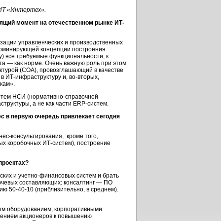
ИТ «Интертех».
оящий момент на отечественном рынке ИТ-
тизации управленческих и производственных
 доминирующей концепции построения
) все требуемые функциональности, к
а — как норме. Очень важную роль при этом
ктурой (СОА), провозглашающий в качестве
в ИТ-инфраструктуру и, во-вторых,
кам».
стем НСИ (нормативно-справочной
труктуры, а не как части ERP-систем.
с в первую очередь привлекает сегодня
нес-консультирования, кроме того,
ых коробочных ИТ-систем), построение
проектах?
ких и учетно-финансовых систем и брать
ючевых составляющих: консалтинг — ПО
ю 50-40-10 (приблизительно, в среднем).
ым оборудованием, корпоративными
млением акционеров к повышению