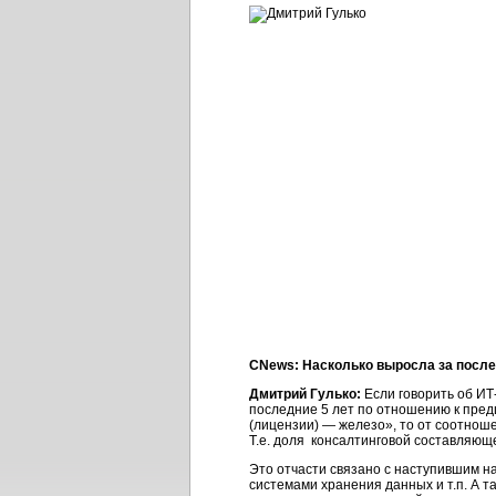
CNews: Насколько выросла за после
Дмитрий Гулько:
Если говорить об И
последние 5 лет по отношению к пре
(лицензии) — железо», то от соотноше
Т.е. доля консалтинговой составляющ
Это отчасти связано с наступившим 
системами хранения данных и т.п. А 