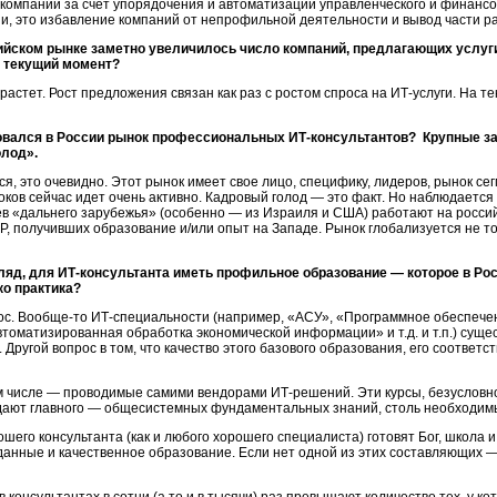
компаний за счет упорядочения и автоматизации управленческого и финансо
 это избавление компаний от непрофильной деятельности и вывод части ра
ийском рынке заметно увеличилось число компаний, предлагающих услуги 
а текущий момент?
 растет. Рост предложения связан как раз с ростом спроса на ИТ-услуги. На 
вался в России рынок профессиональных ИТ-консультантов? Крупные за
олод».
, это очевидно. Этот рынок имеет свое лицо, специфику, лидеров, рынок се
оков сейчас идет очень активно. Кадровый голод — это факт. Но наблюдается
в «дальнего зарубежья» (особенно — из Израиля и США) работают на российс
 получивших образование и/или опыт на Западе. Рынок глобализуется не тол
ляд, для ИТ-консультанта иметь профильное образование — которое в Ро
ко практика?
ос. Вообще-то ИТ-специальности (например, «АСУ», «Программное обеспечен
оматизированная обработка экономической информации» и т.д. и т.п.) сущес
. Другой вопрос в том, что качество этого базового образования, его соотве
ом числе — проводимые самими вендорами ИТ-решений. Эти курсы, безуслов
 дают главного — общесистемных фундаментальных знаний, столь необходим
ошего консультанта (как и любого хорошего специалиста) готовят Бог, школа 
данные и качественное образование. Если нет одной из этих составляющих 