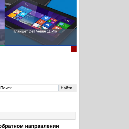
Планшет Dell Venue 11 Pro
Пора выбирать Fujitsu!
в обратном направлении