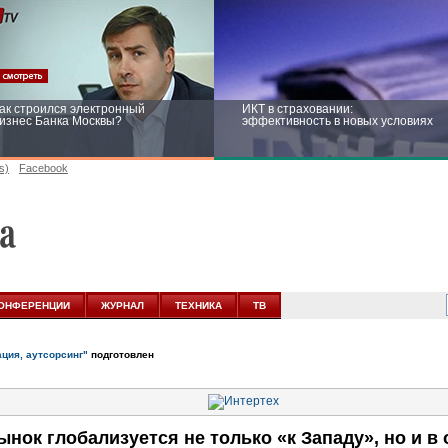
ак строился электронный
ИКТ в страховании:
изнес Банка Москвы?
эффективность в новых условиях
s)
Facebook
ейтинг CNewsInfrastructure 2015:
Информационная безопасность
риглашаем участвовать
бизнеса и госструктур: развитие в
новых условиях
ОНФЕРЕНЦИИ
ЖУРНАЛ
ТЕХНИКА
ТВ
ация, аутсорсинг"
подготовлен
ынок глобализуется не только «к Западу», но и 