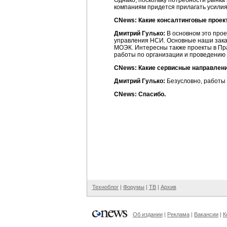
Однако, поскольку потребности рынка в
компаниям придется прилагать усилия
CNews: Какие консалтинговые проек
Дмитрий Гулько:
В основном это про
управления НСИ. Основные наши заказ
МОЭК. Интересны также проекты в Пра
работы по организации и проведению 
CNews: Какие сервисные направлени
Дмитрий Гулько:
Безусловно, работы
CNews: Спасибо.
Техноблог
|
Форумы
|
ТВ
|
Архив
Об издании
|
Реклама
|
Вакансии
|
К