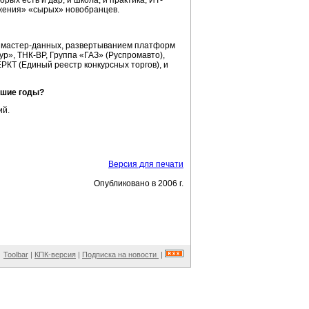
орых есть и дар, и школа, и практика, ИТ-
ажения» «сырых» новобранцев.
х мастер-данных, развертыванием платформ
», ТНК-ВР, Группа «ГАЗ» (Руспромавто),
КТ (Единый реестр конкурсных торгов), и
йшие годы?
ий.
Версия для печати
Опубликовано в 2006 г.
Toolbar
|
КПК-версия
|
Подписка на новости
|