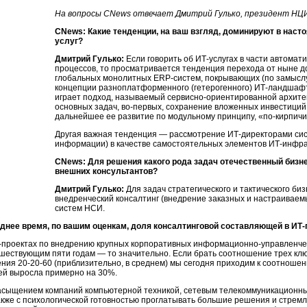
На вопросы CNews отвечает Дмитрий Гулько, президент НЦ
CNews: Какие тенденции, на ваш взгляд, доминируют в наст
услуг?
Дмитрий Гулько:
Если говорить об ИТ-услугах в части автома
процессов, то просматривается тенденция перехода от ныне
глобальных монолитных ERP-систем, покрывающих (по замыслу
концепции разноплатформенного (гетерогенного) ИТ-ландшафт
играет подход, называемый сервисно-ориентированной архите
основных задач, во-первых, сохранение вложенных инвестиций 
дальнейшее ее развитие по модульному принципу, «по-кирпичи
Другая важная тенденция — рассмотрение ИТ-директорами си
информации) в качестве самостоятельных элементов ИТ-инфрас
CNews: Для решения какого рода задач отечественный бизне
внешних консультантов?
Дмитрий Гулько:
Для задач стратегического и тактического биз
внедренческий консалтинг (внедрение заказных и настраиваем
систем НСИ.
днее время, по вашим оценкам, доля консалтинговой составляющей в ИТ-
Т-проектах по внедрению крупных корпоративных информационно-управленчес
дшествующим пяти годам — то значительно. Если брать соотношение трех кл
ния 20-20-60 (приблизительно, в среднем) мы сегодня приходим к соотношени
ей выросла примерно на 30%.
насыщением компаний компьютерной техникой, сетевым телекоммуникационн
также с психологической готовностью проглатывать большие решения и стре