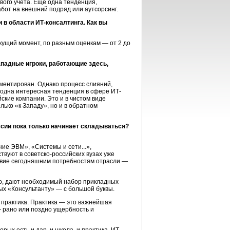
вого учета. Еще одна тенденция,
бот на внешний подряд или аутсорсинг.
в области ИТ-консалтинга. Как вы
текущий момент, по разным оценкам — от 2 до
падные игроки, работающие здесь,
гментирован. Однако процесс слияний,
 одна интересная тенденция в сфере ИТ-
кие компании. Это и в чистом виде
ько «к Западу», но и в обратном
ссии пока только начинает складываться?
ие ЭВМ», «Системы и сети...»,
твуют в советско-российских вузах уже
тствие сегодняшним потребностям отрасли —
но, дают необходимый набор прикладных
ых «Консультанту» — с большой буквы.
и практика. Практика — это важнейшая
— рано или поздно ущербность и