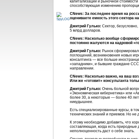
капитализации и рыночной стоимости 
способствующая изменению пропорции,
CNews: За последнее время на росс
оцениваете емкость этого сектора н
Дмитрий Гулько:
Сектор, безусловно,
5 млрд долларов.
CNews: Насколько вообще сформиро
постоянно жалуются на кадровой «г
Дмитрий Гулько:
Рынок сформировался
поглощений, возникновения новых игр
консалтинга — все больше иностранце
«западники», и бывшие граждане СССР,
направлении.
CNews: Насколько важно, на ваш взг
Или же «готовит» консультанта толь
Дмитрий Гулько:
Очень больной вопр
«Экономическая кибернетика» или «Авт
более 30, а некоторые — более 40 лет
никудышнее.
Есть специализированные курсы, в т
технических знаний и приемов. Но не
К этому необходимо добавить, что хор
составляющая, когда есть природные 
неполноценность даст о себе знать.