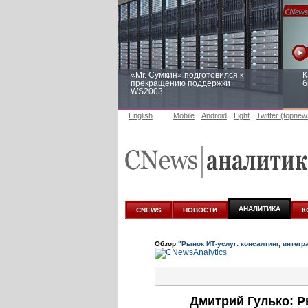
«Mr. Сумкин» подготовился к
К
прекращению поддержки
б
WS2003
English
Mobile
Android
Light
Twitter (topnew
Заоблачная оптимизация: как
Р
Faberlic изменил подход к
п
аналитике
АНАЛИТИКА
CNEWS
НОВОСТИ
К
Обзор
"Рынок ИТ-услуг: консалтинг, интегр
Дмитрий Гулько: Р