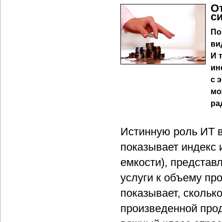
О
с
По
ви
И 
ин
с 
мо
ра
Истинную роль ИТ в
показывает индекс 
емкости), представ
услуги к объему пр
показывает, скольк
произведенной про