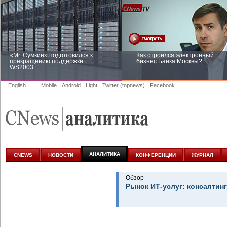
«Mr. Сумкин» подготовился к
Как строился электронный
прекращению поддержки
бизнес Банка Москвы?
WS2003
English
Mobile
Android
Light
Twitter (topnews)
Facebook
Заоблачная оптимизация: как
Рейтинг CNewsInfrastructure 20
Faberlic изменил подход к
приглашаем участвовать
аналитике
АНАЛИТИКА
CNEWS
НОВОСТИ
КОНФЕРЕНЦИИ
ЖУРНАЛ
Обзор
Рынок ИТ-услуг: консалтинг