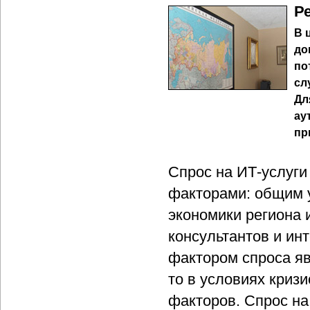
Р
В 
до
по
сл
Дл
ау
пр
Спрос на ИТ-услуги
факторами: общим у
экономики региона 
консультантов и ин
фактором спроса яв
то в условиях криз
факторов. Спрос на