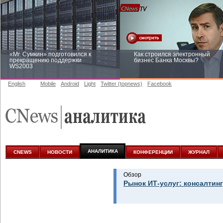
«Mr. Сумкин» подготовился к
Как строился электронный
прекращению поддержки
бизнес Банка Москвы?
WS2003
English
Mobile
Android
Light
Twitter (topnews)
Facebook
Заоблачная оптимизация: как
Рейтинг CNewsInfrastructure 20
Faberlic изменил подход к
приглашаем участвовать
аналитике
АНАЛИТИКА
CNEWS
НОВОСТИ
КОНФЕРЕНЦИИ
ЖУРНАЛ
Обзор
Рынок ИТ-услуг: консалтинг