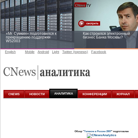
«Mr. Сумкин» подготовился к
Как строился электронный
прекращению поддержки
бизнес Банка Москвы?
WS2003
English
Mobile
Android
Light
Twitter (topnews)
Facebook
Заоблачная оптимизация: как
Рейтинг CNewsInfrastructure 20
Faberlic изменил подход к
приглашаем участвовать
аналитике
АНАЛИТИКА
CNEWS
НОВОСТИ
КОНФЕРЕНЦИИ
ЖУРНАЛ
Обзор "
Телеком в России 2007
" подготовлен