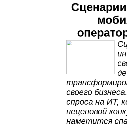
Сценарии
моби
операто
Сц
ин
св
де
трансформиров
своего бизнес
спроса на ИТ,
неценовой конк
наметится спа