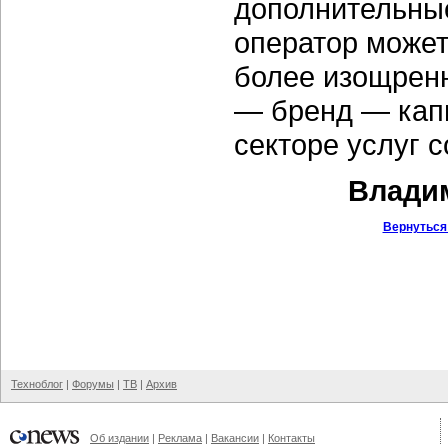
дополнительны
оператор может
более изощренн
— бренд — капи
секторе услуг с
Владим
Вернуться
Техноблог
|
Форумы
|
ТВ
|
Архив
Об издании
|
Реклама
|
Вакансии
|
Контакты