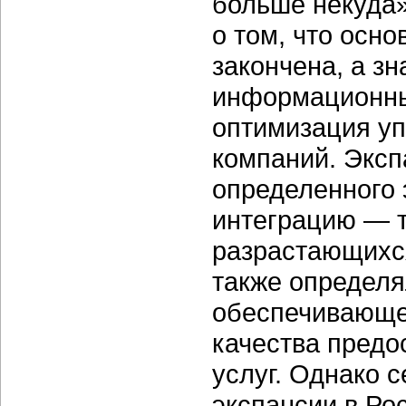
больше некуда»
о том, что осн
закончена, а зн
информационны
оптимизация у
компаний. Эксп
определенного 
интеграцию — т
разрастающихс
также определя
обеспечивающе
качества пред
услуг. Однако 
экспансии в Ро