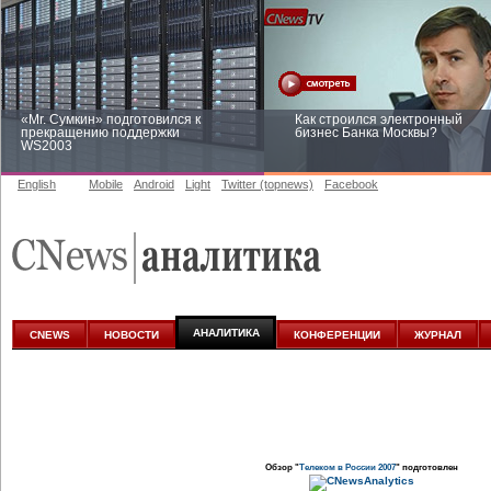
«Mr. Сумкин» подготовился к
Как строился электронный
прекращению поддержки
бизнес Банка Москвы?
WS2003
English
Mobile
Android
Light
Twitter (topnews)
Facebook
Заоблачная оптимизация: как
Рейтинг CNewsInfrastructure 20
Faberlic изменил подход к
приглашаем участвовать
аналитике
АНАЛИТИКА
CNEWS
НОВОСТИ
КОНФЕРЕНЦИИ
ЖУРНАЛ
Обзор "
Телеком в России 2007
" подготовлен