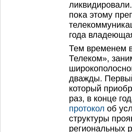
ликвидировали.
пока этому пре
телекоммуникац
года владеющая
Тем временем в
Телеком», зан
широкополосног
дважды. Первый
который приобр
раз, в конце г
протокол
об усл
структуры прояв
региональных р