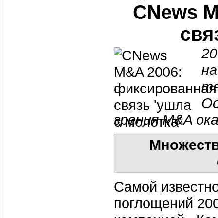
CNews M
свя
20
на
те
Ос
зрения M&A ока
Множеств
Самой известно
поглощений 200