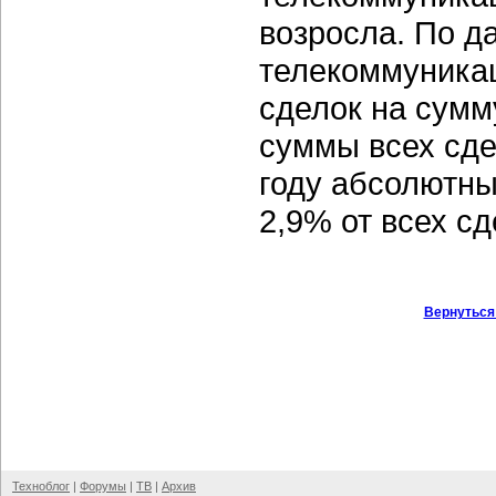
возросла. По д
телекоммуника
сделок на сумму
суммы всех сде
году абсолютны
2,9% от всех с
Вернуться
Техноблог
|
Форумы
|
ТВ
|
Архив