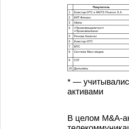
Покупатель
1
Комстар-ОТС и MGTS Finance S.A.
2
КИТ-Финанс
3
Altimo
4
«Промсвязькапитал»/
«Промсвязьбанк»
5
Ренова Капитал
6
Комстар-ОТС
7
МТС
8
Система Масс-медиа
9
СЗТ
10
Дальсвязь
* — учитывалис
активами
В целом M&A-ак
телекоммуникац