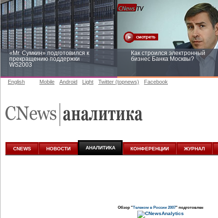
«Mr. Сумкин» подготовился к
Как строился электронный
прекращению поддержки
бизнес Банка Москвы?
WS2003
English
Mobile
Android
Light
Twitter (topnews)
Facebook
Заоблачная оптимизация: как
Рейтинг CNewsInfrastructure 20
Faberlic изменил подход к
приглашаем участвовать
аналитике
АНАЛИТИКА
CNEWS
НОВОСТИ
КОНФЕРЕНЦИИ
ЖУРНАЛ
Обзор "
Телеком в России 2007
" подготовлен