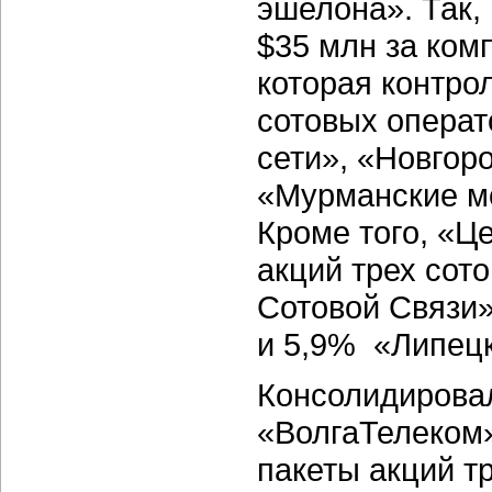
эшелона». Так,
$35 млн за комп
которая контро
сотовых опера
сети», «Новгор
«Мурманские м
Кроме того, «Ц
акций трех сот
Сотовой Связи»
и 5,9% «Липец
Консолидировал
«ВолгаТелеком»
пакеты акций т