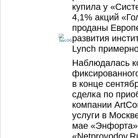
купила у «Сист
4,1% акций «Го
проданы Европе
развития инсти
Lynch примерно
Наблюдалась ко
фиксированного
в конце сентяб
сделка по прио
компании ArtCo
услуги в Москв
мае «Энфорта»
«Netprovodov.R