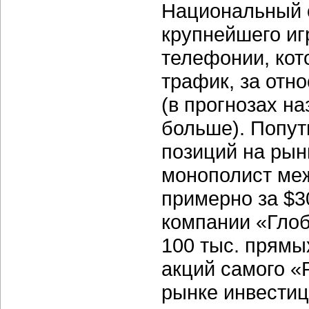
Национальный о
крупнейшего иг
телефонии, кот
трафик, за отн
(в прогнозах н
больше). Попут
позиций на рын
монополист ме
примерно за $3
компании «Глоб
100 тыс. прямы
акций самого «
рынке инвести