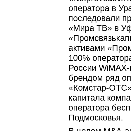
оператора в Ура
последовали пр
«Мира ТВ» в Уф
«Промсвязькап
активами «Про
100% оператора
России WiMAX-п
брендом ряд оп
«Комстар-ОТС» 
капитала компа
оператора бесп
Подмосковья.
В целом M&A-а