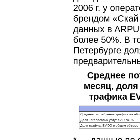
2006 г. у опер
брендом «Скай 
данных в ARPU 
более 50%. В то
Петербурге дол
предварительны
Среднее по
месяц, доля
трафика EV
Среднее потребление трафика на або
Доля неголосовых услуг в ARPU, %
Доля трафика EV-DO в общем объеме 
* — данные по 