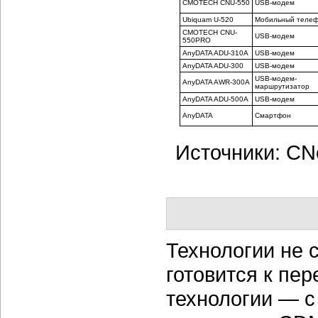
CMOTECH CNU-550
USB-модем
Ubiquam U-520
Мобильный теле
CMOTECH CNU-
USB-модем
550PRO
AnyDATA ADU-310A
USB-модем
AnyDATA ADU-300
USB-модем
USB-модем-
AnyDATA AWR-300A
маршрутизатор
AnyDATA ADU-500A
USB-модем
AnyDATA
Смартфон
Источники: CNe
Технологии не с
готовится к пе
технологии — c 