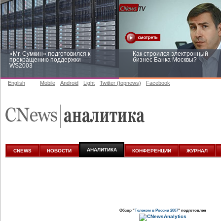
«Mr. Сумкин» подготовился к
Как строился электронный
прекращению поддержки
бизнес Банка Москвы?
WS2003
English
Mobile
Android
Light
Twitter (topnews)
Facebook
Заоблачная оптимизация: как
Рейтинг CNewsInfrastructure 20
Faberlic изменил подход к
приглашаем участвовать
аналитике
АНАЛИТИКА
CNEWS
НОВОСТИ
КОНФЕРЕНЦИИ
ЖУРНАЛ
Обзор "
Телеком в России 2007
" подготовлен