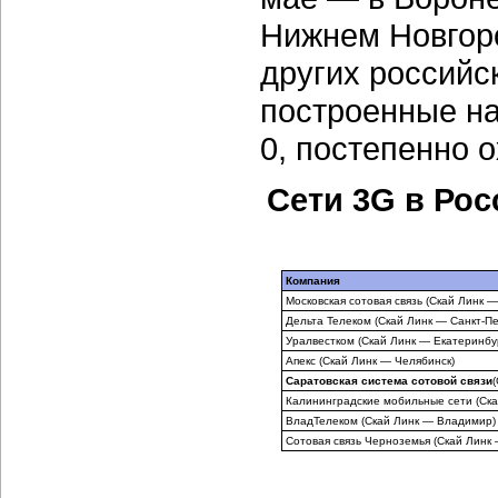
Нижнем Новгоро
других российс
построенные на
0, постепенно 
Сети 3G в Рос
Компания
Московская сотовая связь (Скай Линк —
Дельта Телеком (Скай Линк — Санкт-Пе
Уралвестком (Скай Линк — Екатеринбу
Апекс (Скай Линк — Челябинск)
Саратовская система сотовой связи
Калининградские мобильные сети (Ск
ВладТелеком (Скай Линк — Владимир)
Сотовая связь Черноземья (Скай Линк