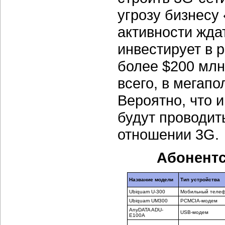
угрозу бизнесу
активности жда
инвестирует в р
более $200 млн.
всего, в мегапо
Вероятно, что 
будут проводит
отношении 3G.
Абонентс
Название модели
Тип устройства
Ubiquam U-300
Мобильный теле
Ubiquam UM300
PCMCIA-модем
AnyDATA ADU-
USB-модем
E100A