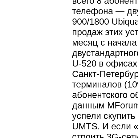
всего 8 абонент
телефона — дв
900/1800 Ubiqu
продаж этих ус
месяц с начала
двустандартно
U-520 в офисах
Санкт-Петербур
терминалов (1
абонентского о
данным MForum 
успели скупить
UMTS. И если «
строить 3G-сет