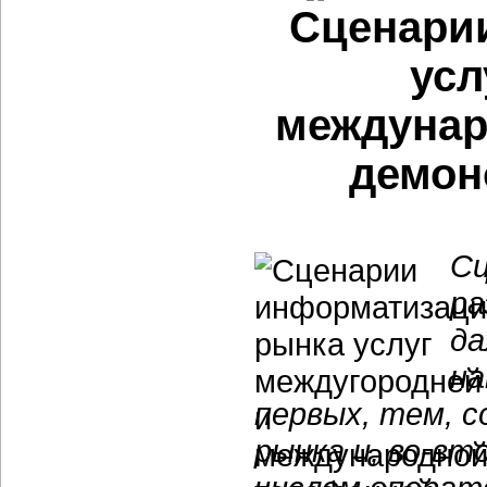
Сценари
усл
междунар
демон
Сц
ра
да
на
первых, тем, с
рынка и, во-вт