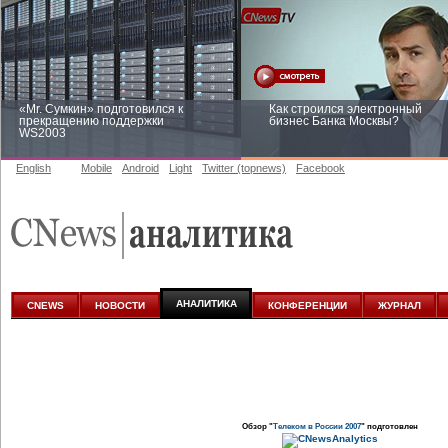
«Mr. Сумкин» подготовился к
Как строился электронный
прекращению поддержки
бизнес Банка Москвы?
WS2003
English
Mobile
Android
Light
Twitter (topnews)
Facebook
Заоблачная оптимизация: как
Рейтинг CNewsInfrastructure 20
Faberlic изменил подход к
приглашаем участвовать
аналитике
АНАЛИТИКА
CNEWS
НОВОСТИ
КОНФЕРЕНЦИИ
ЖУРНАЛ
Обзор "
Телеком в России 2007
" подготовлен