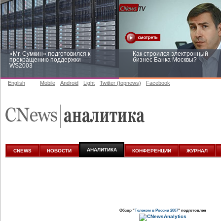
«Mr. Сумкин» подготовился к
Как строился электронный
прекращению поддержки
бизнес Банка Москвы?
WS2003
English
Mobile
Android
Light
Twitter (topnews)
Facebook
Заоблачная оптимизация: как
Рейтинг CNewsInfrastructure 20
Faberlic изменил подход к
приглашаем участвовать
аналитике
АНАЛИТИКА
CNEWS
НОВОСТИ
КОНФЕРЕНЦИИ
ЖУРНАЛ
Обзор "
Телеком в России 2007
" подготовлен