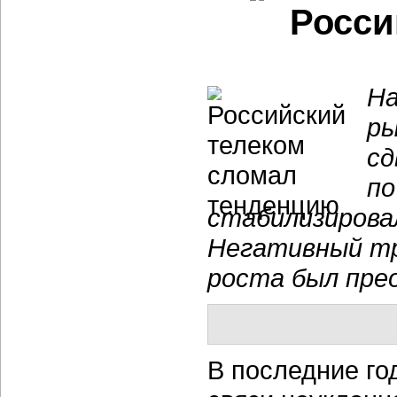
Росси
На
ры
сд
по
стабилизирова
Негативный тр
роста был пре
В последние го