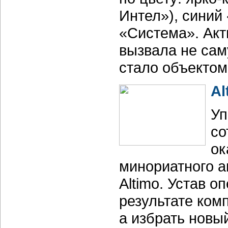
Интел»), синий
«Система». Акт
вызвала не сам
стало объектом
Al
Уп
со
ок
минориатного а
Altimo. Устав 
результате ком
а избрать новы