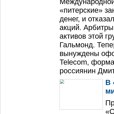
Международной 
«питерские» з
денег, и отказа
акций. Арбитры
активов этой г
Гальмонд. Тепе
вынуждены офор
Telecom, форм
россиянин Дмит
В 
м
Пр
«С