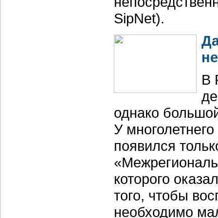
непосредственн
SipNet).
Да
не
В 
де
однако большой
У многолетнег
появился тольк
«Межрегиональ
которого оказа
того, чтобы вос
необходимо ма