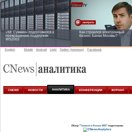
«Mr. Сумкин» подготовился к
Как строился электронный
прекращению поддержки
бизнес Банка Москвы?
WS2003
English
Mobile
Android
Light
Twitter (topnews)
Facebook
Заоблачная оптимизация: как
Рейтинг CNewsInfrastructure 20
Faberlic изменил подход к
приглашаем участвовать
аналитике
АНАЛИТИКА
CNEWS
НОВОСТИ
КОНФЕРЕНЦИИ
ЖУРНАЛ
Обзор "
Телеком в России 2007
" подготовлен