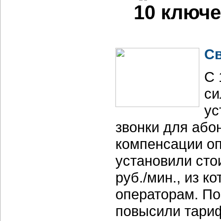
10 ключ
Св
С 
си
ус
звонки для абон
компенсации о
установили сто
руб./мин., из к
операторам. По
повысили тариф