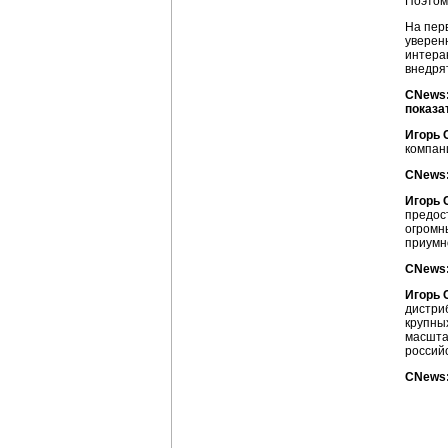
Поэтом
На пер
уверенн
интера
внедря
CNews:
показа
Игорь 
компан
CNews:
Игорь 
предос
огромн
приумн
CNews:
Игорь 
дистри
крупны
масшта
россий
CNews: