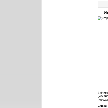
И
В ближ
(местн
переда
CNews: