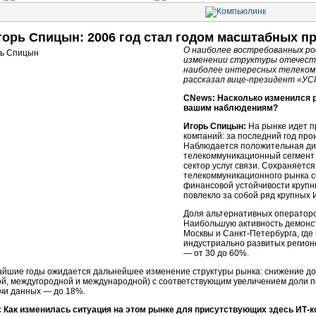
горь Спицын: 2006 год стал годом масштабных пр
О наиболее востребованных ро
изменении структуры отечест
наиболее интересных телеком
рассказал вице-президент «УС
CNews: Насколько изменился р
вашим наблюдениям?
Игорь Спицын:
На рынке идет п
компаний: за последний год пр
Наблюдается положительная ди
телекоммуникационный сегмент 
сектор услуг связи. Сохраняетс
телекоммуникационного рынка с
финансовой устойчивости круп
повлекло за собой ряд крупных 
Доля альтернативных операторо
Наибольшую активность демонс
Москвы и Санкт-Петербурга, где 
индустриально развитых регион
— от 30 до 60%.
айшие годы ожидается дальнейшее изменение структуры рынка: снижение д
ой, междугородной и международной) с соответствующим увеличением доли п
чи данных — до 18%.
 Как изменилась ситуация на этом рынке для присутствующих здесь ИТ-к