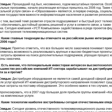
Спицын:
Прошедший год был, несомненно, годом масштабных проектов. Особ
льные программы, начало реализации которых пришлось на 2006 год. Такие 
сальной услуги связи» и «Образование» являются, в первую очередь, социаль
нии государством важности информатизации населения и развития регионов
 с тем, высокий темп развития отрасли подразумевает и быстрый рост теле
 обеспечивать достойный уровень решений и услуг в сегменте связи, а такж
ика. Сегодня компания «УСП Компьюлинк» задействована в ряде проектов фе
пыт построения телекоммуникационных систем.
 Какие главные тенденции вы отмечаете на российском рынке интеграции
 2006 года?
Спицын:
Приятно отметить, что все большее число заказчиков понимает преи
появилась возможность реализовывать крупные и высоко-бюджетные проекты,
 затраты времени на поиск дополнительных подрядчиков, упрощая процесс 
оны заказчика.
 Есть мнение, что потенциальным инвесторам интересен высокотехнологи
льшинство российских компаний ИТ-сектора зарабатывают на дистрибуци
ти за и против?
Спицын:
Дистрибуция оборудования не является самой доходной сферой деят
ле услуг крупной ИТ-компании дистрибуторского направления позволяет сущ
ые затраты на поставку оборудования. Это особенно важно в тех случаях, к
прогнозировать, что в 2007 году большая доля прибыли группы компаний «К
 на комплексные услуги.
 Какие технологии наиболее востребованы сегодня отечественными опе
Спицын:
Сегодня уровень отечественного телекоммуникационного рынка оче