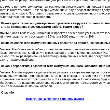
у нет смысла разделять технологии для российских и для западных оператор
вом месте по-прежнему находятся технологии мультисервисной передачи дан
остью констатировать начало эры услуги Triple Play, предоставляющей досту
ктивных услуг связи. Постоянно повышается уровень компетентности специали
ть передовые решения и технологии.
 Какова доля телекоммуникационных проектов в выручке компании по итог
тель по сравнению с результатами работы годом ранее?
Спицын:
Доля телекоммуникационных проектов постепенно увеличивается: есл
ий «Компьюлинк» она составляла 35%, то в 2006 году — почти 40%.
 Какие из своих телекоммуникационных проектов за последнее время вы
Спицын:
Наиболее масштабный и инновационный проект нашей компании св
тавления универсальной услуги связи, разработанной Мининформсвязи РФ. Г
ых масштабах развертывания телекоммуникационных систем, что представля
ожить накопленный опыт.
 Каковы перспективы развития телекоммуникационного направления в ком
Спицын:
Мы планируем и в дальнейшем развивать направления проектировани
буции оборудования. Профессиональный опыт позволяет компании «УСП Ко
х проектов, часть из которых уже близится к завершению. По-прежнему будем
ба. Уверен, что наши профессионализм и компетентность в сегменте услуг св
ской телекоммуникационной отрасли.
 Спасибо.
Вернуться на главную страницу обзора