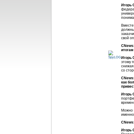
Игорь 
федера
универ
понима
Вместе
должны
заказч
свой о
CNews:
итогам
Игорь 
этому 
снижая
со стор
CNews:
как бо
привес
Игорь 
портфе
временн
Можно 
именно
CNews:
Игорь 