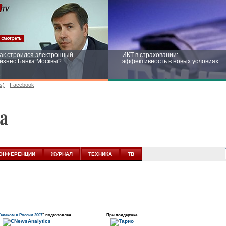
ак строился электронный
ИКТ в страховании:
изнес Банка Москвы?
эффективность в новых условиях
s)
Facebook
ейтинг CNewsInfrastructure 2015:
Информационная безопасность
риглашаем участвовать
бизнеса и госструктур: развитие в
новых условиях
ОНФЕРЕНЦИИ
ЖУРНАЛ
ТЕХНИКА
ТВ
елеком в России 2007
" подготовлен
При поддержке