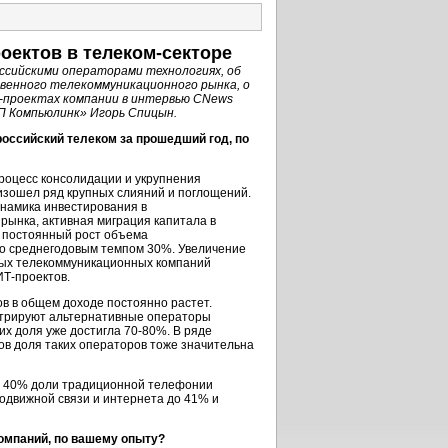
оектов в телеком-секторе
ссийскими операторами технологиях, об
венного телекоммуникационного рынка, о
-проектах компании в интервью CNews
П Компьюлинк» Игорь Спицын.
оссийский телеком за прошедший год, по
роцесс консолидации и укрупнения
оизошел ряд крупных слияний и поглощений.
намика инвестирования в
рынка, активная миграция капитала в
я постоянный рост объема
о среднегодовым темпом 30%. Увеличение
ных телекоммуникационных компаний
ИТ-проектов.
в в общем доходе постоянно растет.
трируют альтернативные операторы
их доля уже достигла 70-80%. В ряде
ов доля таких операторов тоже значительна
о 40% доли традиционной телефонии
одвижной связи и интернета до 41% и
омпаний, по вашему опыту?