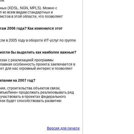
ов.
ных (XDSL, NGN, MPLS). Можно с
п ко всем видам стандартных и
стов в этой области, что позволяет
ам 2006 года? Как изменился этот
и в 2005 году в обороте ИТ-услуг по группе
 могли бы выделить как наиболее важные?
язан с реализацией программы
лавная особенность проекта заключается в
ет для нас огромный интерес и позволяет
пании на 2007 год?
я, строительства объектов связи,
мпьюЛинк» продолжать реализовывать ряд
 участвовать в проектах федерального
язи будет способствовать развитию
Версия для печати