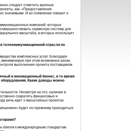
енно следует отметить крупные
проекты, как «Предоставление
но значимыми. И их появление говорит о
.
коммуникационных компаний, которые
е совершенствовать сервисную систему для
дерального масштаба, в которых использует
 в телекоммуникационной отрасли по
мущества комплексных услуг. Благодаря
 минимизируя при этом возможные риски,
контроля выполнения проекта поставщиком
чный и инновационный бизнес, в то время
и оборудования. Какие доводы можно
ельности. Несмотря на это, наличие в
ественно сократить финансовые и
огда речь идет о масштабных проектах.
омпьюлинк» будет по-прежнему приходиться
раторами?
нь близок к международным стандартам.