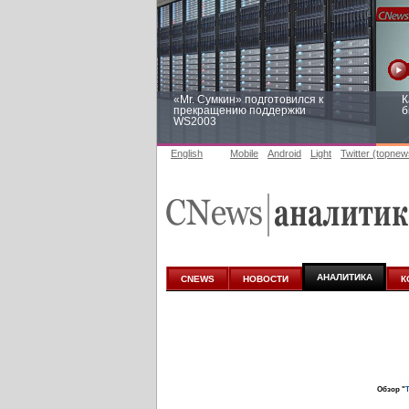
«Mr. Сумкин» подготовился к
К
прекращению поддержки
б
WS2003
English
Mobile
Android
Light
Twitter (topnew
Заоблачная оптимизация: как
Р
Faberlic изменил подход к
п
аналитике
АНАЛИТИКА
CNEWS
НОВОСТИ
К
Обзор "
Т