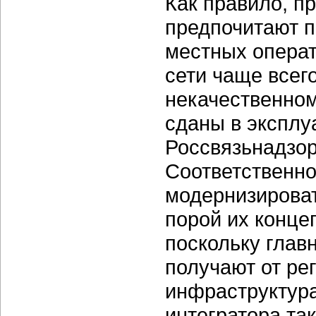
Как правило, п
предпочитают п
местных операт
сети чаще всег
некачественном
сданы в эксплу
Россвязьнадзо
Соответственно,
модернизироват
порой их конце
поскольку глав
получают от ре
инфраструктура
интегратора та