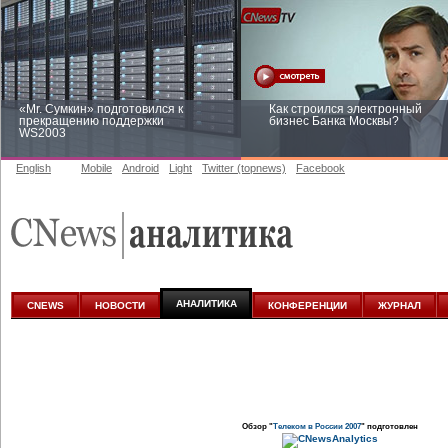
«Mr. Сумкин» подготовился к
Как строился электронный
прекращению поддержки
бизнес Банка Москвы?
WS2003
English
Mobile
Android
Light
Twitter (topnews)
Facebook
Заоблачная оптимизация: как
Рейтинг CNewsInfrastructure 20
Faberlic изменил подход к
приглашаем участвовать
аналитике
АНАЛИТИКА
CNEWS
НОВОСТИ
КОНФЕРЕНЦИИ
ЖУРНАЛ
Обзор "
Телеком в России 2007
" подготовлен