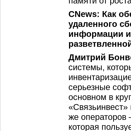
памяти от рост
CNews: Как об
удаленного с
информации и
разветвленно
Дмитрий Бонв
системы, котор
инвентаризацие
серьезные софт
основном в кру
«Связьинвест» 
же операторов 
которая пользуе