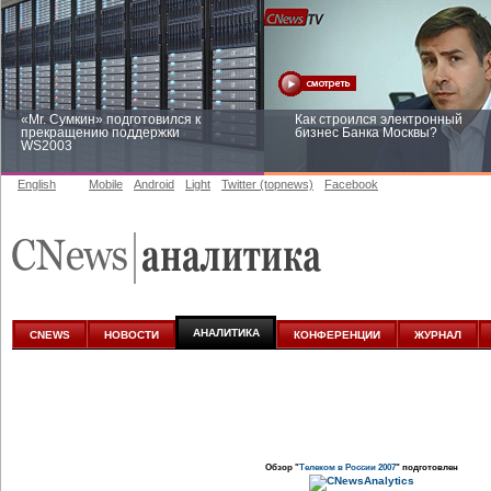
«Mr. Сумкин» подготовился к
Как строился электронный
прекращению поддержки
бизнес Банка Москвы?
WS2003
English
Mobile
Android
Light
Twitter (topnews)
Facebook
Заоблачная оптимизация: как
Рейтинг CNewsInfrastructure 20
Faberlic изменил подход к
приглашаем участвовать
аналитике
АНАЛИТИКА
CNEWS
НОВОСТИ
КОНФЕРЕНЦИИ
ЖУРНАЛ
Обзор "
Телеком в России 2007
" подготовлен