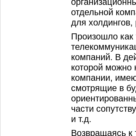
организационны
отдельной комп
для холдингов,
Произошло как
телекоммуникац
компаний. В де
которой можно 
компании, имею
смотрящие в б
ориентированны
части сопутств
и т.д.
Возвращаясь к 