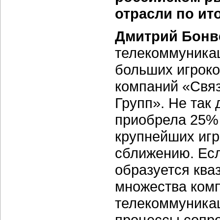
отрасли по ито
Дмитрий Бонв
телекоммуника
больших игроко
компаний «Связ
Групп». Не так
приобрела 25% 
крупнейших игр
сближению. Есл
образуется ква
множества ком
телекоммуникац
процессы сопр