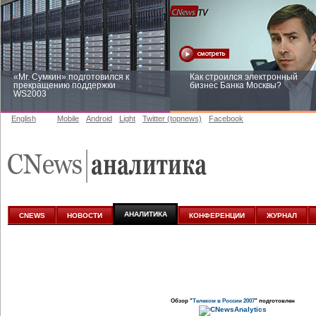
«Mr. Сумкин» подготовился к
Как строился электронный
прекращению поддержки
бизнес Банка Москвы?
WS2003
English
Mobile
Android
Light
Twitter (topnews)
Facebook
Заоблачная оптимизация: как
Рейтинг CNewsInfrastructure 20
Faberlic изменил подход к
приглашаем участвовать
аналитике
АНАЛИТИКА
CNEWS
НОВОСТИ
КОНФЕРЕНЦИИ
ЖУРНАЛ
Обзор "
Телеком в России 2007
" подготовлен