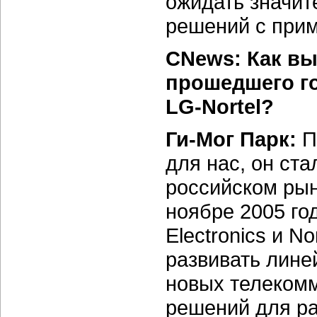
ожидать значит
решений с прим
CNews: Как вы
прошедшего г
LG-Nortel?
Ги-Мог Парк:
П
для нас, он ст
российском рын
ноябре 2005 го
Electronics и N
развивать лине
новых телекомм
решений для р