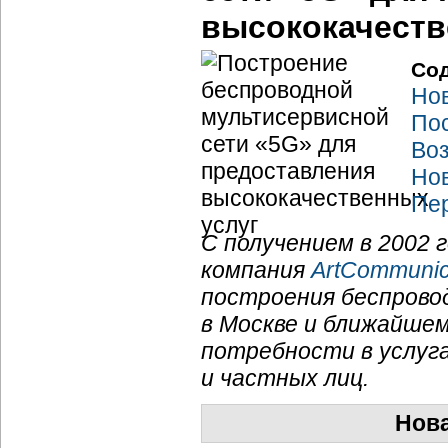
высококачеств
Со
Нов
Пос
Во
Нов
Пе
С получением в 2002 
компания
ArtCommunic
построения беспрово
в Москве и ближайше
потребности в услуга
и частных лиц.
Нова