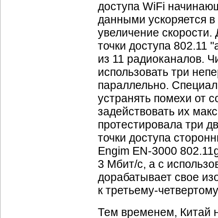
доступа WiFi начинаю
данными ускоряется в 
увеличение скорости.
точки доступа 802.11 "
из 11 радиоканалов. Ч
использовать три непе
параллельно. Специал
устранять помехи от с
задействовать их макс
протестировала три дв
точки доступа сторонн
Engim EN-3000 802.11g
3 Мбит/c, а с использ
дорабатывает свое изо
к
третьему-четвертом
Тем временем, Китай 