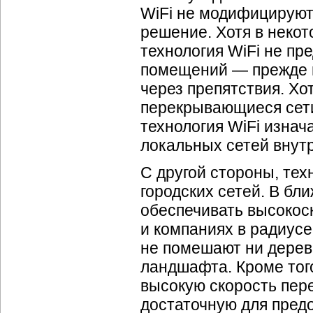
WiFi не модифицируют
решение. Хотя в неко
технология WiFi не пр
помещений — прежде 
через препятствия. Хо
перекрывающиеся сети
технология WiFi изна
локальных сетей внут
С другой стороны, те
городских сетей. В б
обеспечивать высокоск
и компаниях в радиусе
не помешают ни деревь
ландшафта. Кроме тог
высокую скорость пере
достаточную для пред