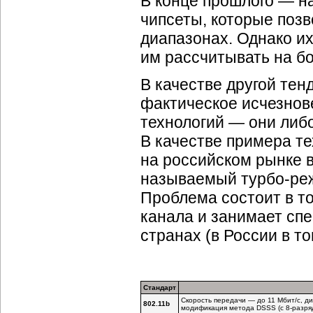
В конце прошлого — на
чипсеты, которые позв
диапазонах. Однако их
им рассчитывать на б
В качестве другой те
фактическое исчезно
технологий — они либо
В качестве примера те
на российском рынке 
называемый
турбо-ре
Проблема состоит в то
канала и занимает спе
странах (в России в т
Стандарт
Скорость передачи — до 11 Мбит/с, д
802.11b
модификация метода DSSS (с 8-разря