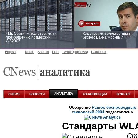
«Mr. Сумкин» подготовился к
Как строился электронный
прекращению поддержки
бизнес Банка Москвы?
WS2003
English
Mobile
Android
Light
Twitter (topnews)
Facebook
Заоблачная оптимизация: как
Рейтинг CNewsInfrastructure 20
Faberlic изменил подход к
приглашаем участвовать
аналитике
АНАЛИТИКА
CNEWS
НОВОСТИ
КОНФЕРЕНЦИИ
ЖУРНАЛ
Обозрение
Рынок беспроводных
технологий 2004
подготовлено
Стандарты WLA
Ст