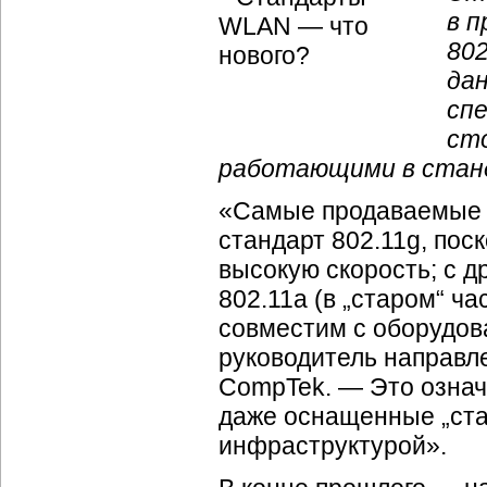
в 
802
да
спе
ст
работающими в станд
«Самые продаваемые н
стандарт 802.11g, пос
высокую скорость; с 
802.11a (в „старом“ ча
совместим с оборудов
руководитель направл
CompTek. — Это означа
даже оснащенные „ста
инфраструктурой».