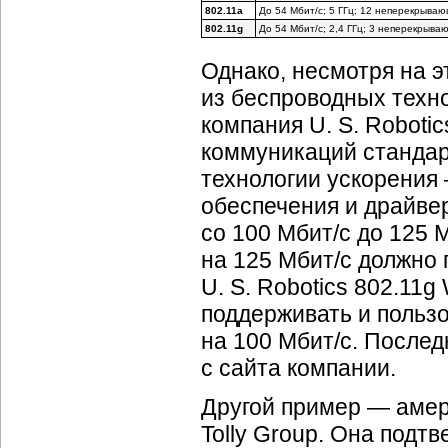
802.11a
До 54 Мбит/c; 5 ГГц; 12 неперекрыва
802.11g
До 54 Мбит/c; 2,4 ГГц; 3 неперекрыв
Однако, несмотря на 
из беспроводных техно
компания U. S. Roboti
коммуникаций стандар
технологии ускорения
обеспечения и драйве
со 100 Мбит/с до 125 
на 125 Мбит/с должно 
U. S. Robotics 802.11g
поддерживать и польз
на 100 Мбит/с. Послед
с сайта компании.
Другой пример — амер
Tolly Group. Она подт