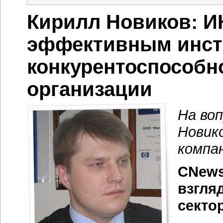
Кирилл Новиков: И
эффективным инст
конкурентоспособн
организации
На во
Новик
компан
CNews
взгля
секто