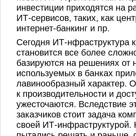
инвестиции приходятся на р
ИТ-сервисов,
таких, как цен
интернет-банкинг
и пр.
Сегодня
ИТ-нфраструктура
к
становится все более сложн
базируются на решениях от н
используемых в банках прил
лавинообразный характер. 
к производительности и дос
ужесточаются. Вследствие э
заказчиков стоит задача ком
своей
ИТ-инфраструктурой.
пытались решать и раньше, о