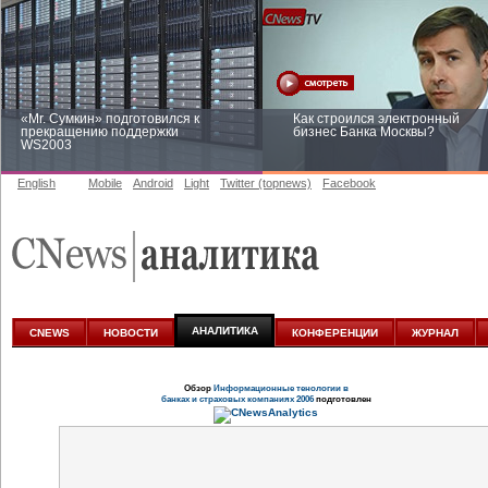
«Mr. Сумкин» подготовился к
Как строился электронный
прекращению поддержки
бизнес Банка Москвы?
WS2003
English
Mobile
Android
Light
Twitter (topnews)
Facebook
Заоблачная оптимизация: как
Рейтинг CNewsInfrastructure 20
Faberlic изменил подход к
приглашаем участвовать
аналитике
АНАЛИТИКА
CNEWS
НОВОСТИ
КОНФЕРЕНЦИИ
ЖУРНАЛ
Обзор
Информационные тенологии в
банках и страховых компаниях 2006
подготовлен