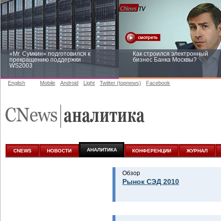
«Mr. Сумкин» подготовился к
Как строился электронный
прекращению поддержки
бизнес Банка Москвы?
WS2003
English
Mobile
Android
Light
Twitter (topnews)
Facebook
Заоблачная оптимизация: как
Рейтинг CNewsInfrastructure 20
Faberlic изменил подход к
приглашаем участвовать
аналитике
АНАЛИТИКА
CNEWS
НОВОСТИ
КОНФЕРЕНЦИИ
ЖУРНАЛ
Обзор
Рынок СЭД 2010