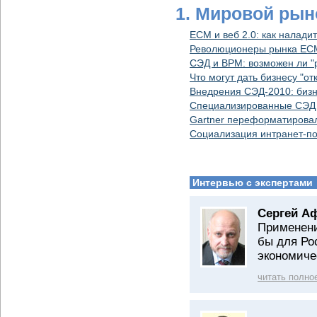
1. Мировой рын
ECM и веб 2.0: как налади
Революционеры рынка ECM:
СЭД и ВРM: возможен ли "
Что могут дать бизнесу "о
Внедрения СЭД-2010: бизн
Специализированные СЭД
Gartner переформатирова
Социализация интранет-по
Интервью с экспертами
Сергей А
Применени
бы для Ро
экономиче
читать полно