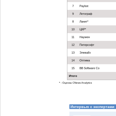
7
Paybot
9
Летограф
8
Ланит*
10
ЦКР*
11
Наумен
12
Питерсофт
13
Элевайз
14
Оптима
15
BB Software Co
Итого
* - Оценка CNews Analytics
Интервью с экспертами