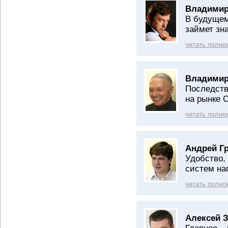
Владимир
В будущем
займет зн
читать полно
Владимир
Последств
на рынке 
читать полно
Андрей Г
Удобство,
систем на
читать полно
Алексей 