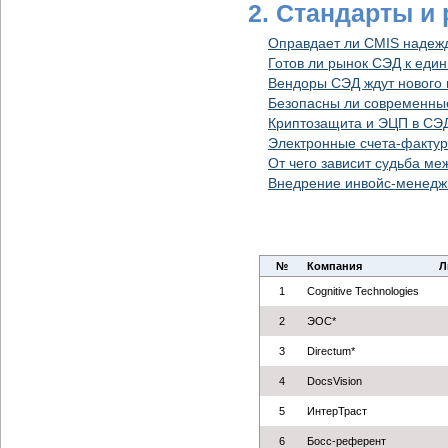
2. Стандарты и
Оправдает ли CMIS надеж
Готов ли рынок СЭД к еди
Вендоры СЭД ждут нового
Безопасны ли современн
Криптозащита и ЭЦП в СЭД
Электронные счета-фактур
От чего зависит судьба м
Внедрение инвойс-менеджм
№
Компания
Л
1
Cognitive Technologies
2
ЭОС*
3
Directum*
4
DocsVision
5
ИнтерТраст
6
Босс-референт