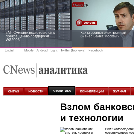
«Mr. Сумкин» подготовился к
Как строился электронный
прекращению поддержки
бизнес Банка Москвы?
WS2003
English
Mobile
Android
Light
Twitter (topnews)
Facebook
Заоблачная оптимизация: как
Рейтинг CNewsInfrastructure 20
Faberlic изменил подход к
приглашаем участвовать
аналитике
АНАЛИТИКА
CNEWS
НОВОСТИ
КОНФЕРЕНЦИИ
ЖУРНАЛ
Взлом банковс
и технологии
Если человек реш
новоявленного пр