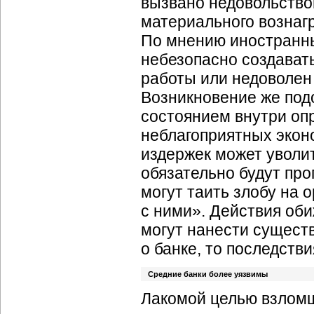
вызвано недовольство
материального вознагр
По мнению иностранны
небезопасно создавать
работы или недоволен
Возникновение же под
состоянием внутри оп
неблагоприятных экон
издержек может уволит
обязательно будут пр
могут таить злобу на
с ними». Действия об
могут нанести сущест
о банке, то последств
Средние банки более уязвимы
Лакомой целью взломщ