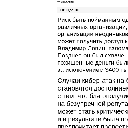
От 10 до 100
Риск быть пойманным о
различных организаций,
организации неодинаков
может получить доступ 
Владимир Левин, взломав
Позднее он был схвачен
похищенные деньги был
за исключением $400 тыс
Случаи кибер-атак на б
становятся достояние
с тем, что благополуч
на безупречной репут
может стать критическ
и в результате была п
предпочитает провест