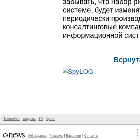
забывать, что набор 
системе, будет изменя
периодически производ
консалтинговые компа
информационной систе
Вернут
Техноблог
|
Форумы
|
ТВ
|
Архив
Об издании
|
Реклама
|
Вакансии
|
Контакты