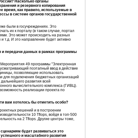
России? Насколько органы
хранения и резервного копирования
ее время, как правило, используемые в
цессы в системе органов государственной
же были в госучреждениях. Это
ать их к порталу (в таком случае, портал
иями. Это может происходить на разных
и т.д. И это направление будет активно
я и передачи данных в рамках программы
я Мероприятия 49 программы "Электронная
дусматривающий поэтапный ввод в действие
диницы, позволяющие использовать
ми для подключения бюджетных организаций
и дальнейшего развития всей
нного вычислительного комплекса (ГИВЦ).
возможность реализации проекта по
ти вам хотелось бы отметить особо?
роектных решений и в построении
изводительности 10 Tflops, войдя в
топ-500
льность на 2 Tflops. Другие центры тоже,
им сценариям будет развиваться это
 успешного и масштабного развития