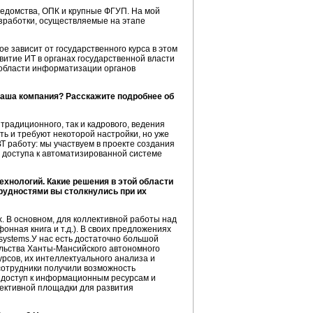
 ведомства, ОПК и крупные ФГУП. На мой
азработки, осуществляемые на этапе
е зависит от государственного курса в этом
витие ИТ в органах государственной власти
в области информатизации органов
ваша компания? Расскажите подробнее об
традиционного, так и кадрового, ведения
ть и требуют некоторой настройки, но уже
 работу: мы участвуем в проекте создания
 доступа к автоматизированной системе
хнологий. Какие решения в этой области
трудностями вы столкнулись при их
. В основном, для коллективной работы над
онная книга и т.д.). В своих предложениях
systems.У нас есть достаточно большой
льства
Ханты-Мансийского
автономного
рсов, их интеллектуального анализа и
сотрудники получили возможность
о доступ к информационным ресурсам и
фективной площадки для развития