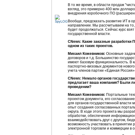
В то же время, в области продаж "чис
взгляд, это примерно 400 млн долларо
внедрения коробочного ПО (расширени
Вообще, предсказать развитие ИТ в ор
направлении. Мы рассчитываем на то, 
будет продолжаться. Сейчас курс взят
государственной власти.
CNews: Какие заказные разработки 
одном из таких проектов.
Михаил Кожевников:
Основные задачи 
договоров и т.д. Большинство государ
имеют базовую функциональность. В к
паспортно-визовых документов нового
учета членов партии «Единая Россия»
CNews: Немало органов государстве
предлагает ваша компания? Были ли 
проведении?
Михаил Кожевников:
Портальные техн
проектом документа, его согласованием
для органов государственной власти м
опыт создания согласованных портал
округа. В ходе этого проекта мы раз
обработки, обеспечения информационн
взаимодействовать друг с другом, бю
возможность участвовать в принятии 
электронной торговли и коммерции в о