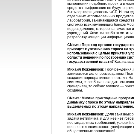
выполнении подобного проекта в комм
средства шифрования не будут сертиф
быть сертифицированы ФСБ. И при сда
отдельных использованных продуктов. 
лаборатория, занимающаяся средства
системах всех крупнейших банков Моск
подразделение, которое занимается 
учреждений. Хочется особо отметить 
разработку концепции информационно
CNews: Переход органов государств
приводит к увеличению спроса на х
использования с целью принятия упр
области решений по построению сис
государственной власти? Как, на ва
Михаил Кожевников:
Госучреждения, 
занимаются делопроизводством. Поэт
создание корпоративного портала. На 
системы, способные находить смысло
сценариев), то сейчас главное — обе
созданы.
CNews: Многие прикладные программ
динамику спроса по этому направле
выделяемых по этому направлению, 
Михаил Кожевников:
Доля заказных ра
задача нетипична, и для нее нет гот
нестандартных требований, условий, 
появляется возможность унификации и
общественных организаций.