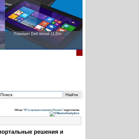
Планшет Dell Venue 11 Pro
Пора выбирать Fujitsu!
Обзор
"ИТ в органах госвласти России"
подготовлен
 портальные решения и