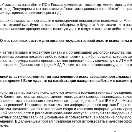
тых" заказных разработок ПО в России доминирует госсектор: министерства и
в в год. Популярны и так называемые "кастомизационные разработки", т.е. р
е функционала, локализация и т.д.).
ганах государственной власти в долгосрочной перспективе невозможно. Много
что текущий курс будет сохранен в обозримом будущем. А это значит, что раз
 на повышение прозрачности в госструктурах, и ведутся активные действия 
ПО и встроенных систем для органов государственной власти выполняла 
автоматизации в госсекторе связаны с организацией делопроизводства, как 
ственных органов покупает либо готовые продукты, либо продукты, которые хо
ачестве примера наших проектов можно привести нашу совместную с ИТМ и ВТ
 поколения (биопаспортов) для МИД России, а также организацию удаленного
.
нной власти в последние
год-два
перешло к использованию портальных те
внедрения? Если «да», то на какой стадии находятся работы и с какими 
ологии сейчас активно используются именно в государственных учреждениях
. Кроме того, портал предоставляет много других сервисов (календарь, телеф
ы опираемся на решения таких мировых производителей, как IBM и Sun Micro
ьных решений. Например, строительство информационного портала Правите
работали предложения по технологиям сбора и хранения информационных ресу
ой безопасности и регламентированного доступа. В результате внедрения 
джетные средства стали рациональнее использоваться, а население получил
решений. В дальнейшем портал предполагается использовать в качестве эф
круге.