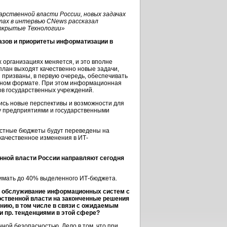
рственной власти России, новых задачах
ктах в интервью CNews рассказал
ткрытые Технологии»
азов
и приоритеты информатизации в
 организациях меняется, и это вполне
план выходят качественно новые задачи,
 призваны, в первую очередь, обеспечивать
ужном формате. При этом информационная
в государственных учреждений.
ись новые перспективы и возможности для
у предприятиями и государственными
естные бюджеты будут переведены на
 качественное изменения в ИТ-
нной власти России направляют сегодня
нимать до 40% выделенного
ИТ-бюджета
.
и обслуживание информационных систем с
рственной власти на законченные решения
нию, в том числе в связи с ожидаемым
 пр. тенденциями в этой сфере?
ной безопасностью. Дело в том, что при