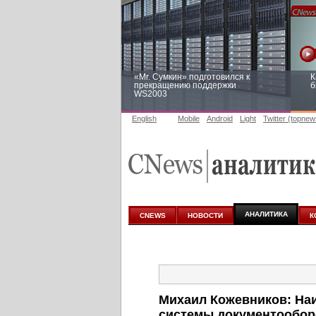
«Mr. Сумкин» подготовился к
К
прекращению поддержки
б
WS2003
English
Mobile
Android
Light
Twitter (topnew
Заоблачная оптимизация: как
Р
Faberlic изменил подход к
п
аналитике
АНАЛИТИКА
CNEWS
НОВОСТИ
К
Михаил Кожевников: Наи
системы документообор