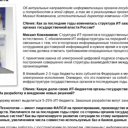
Об актуальных направлениях информатизации органов госуда
и потребностях в этой сфере, а так же о реализуемых прое
Михаил Кожевников, исполнительный директор компании «О
CNews: Как за последние годы изменилась структура
ИТ-зак
органах государственной власти России?
Михаил Кожевников:
Структура
ИТ-проектов
в государственных
естественно. С обновлением
ИТ-инфраструктуры
на передний 
связанные с тем, что в госорганах информационные технологии
сотрудников достоверной информацией в нужное время и в н
система должна отвечать требованиям операционных процессо
С принятием закона об электронной цифровой подписи открыл
построения совершенно иной структуры взаимодействия межд
организациями.
В ближайшие
2-3 года
бюджеты всех субъектов Федерации и м
электронное исполнение. Очевидно, что это повлечет за собой
инфраструктуре государственных органов в последующие годы.
CNews: Какую долю своих
ИТ-бюджетов
органы государстве
На разработку и внедрение новых решений?
держку может выделяться
5-25%
ИТ-бюджета
. Заказные разработки могут за
Технологии — имеет лицензию ФАПСИ на проектирование, производство 
тв. Увеличился ли за последние годы спрос со стороны органов госуда
ных систем? Как вы прогнозируете развитие ситуации по этому направле
анных, увеличением числа совместно используемых баз и банков данных и
ии готовы работать с госструктурами по проектам, связанным с информацион