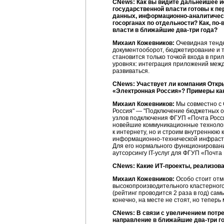
CNews: Как вы видите дальнейшее и
государственной власти готовы к пе
данных, информационно-аналитическ
госорганах по отдельности? Как,
по-
власти в ближайшие
два-три
года?
Михаил Кожевников:
Очевидная тенде
документооборот, бюджетирование и т.
становится только точкой входа в пр
уровнях: интеграция приложений между
развиваться.
CNews: Участвует ли компания Откр
«Электронная Россия»? Примеры как
Михаил Кожевников:
Мы совместно с 
Россия" — "Подключение бюджетных о
узлов подключения ФГУП «Почта Росс
новейшие коммуникационные технолог
к интернету, но и строим внутреннюю
информационно-технической
инфрастр
Для его нормального функционирован
аутсорсингу
IT-услуг
для ФГУП «Почта
CNews: Какие
ИТ-проекты
, реализов
Михаил Кожевников:
Особо стоит отм
высокопроизводительного кластерного
(рейтинг проводится 2 раза в год) са
конечно, на месте не стоят, но тепер
CNews: В связи с увеличением потр
направление в ближайшие
два-три
го