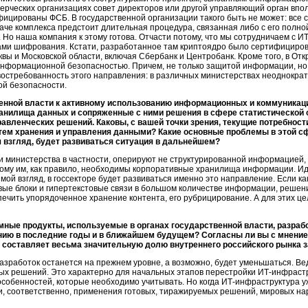
ерческих организациях совет директоров или другой управляющий орган впол
ицированы ФСБ. В государственной организации такого быть не может: все
че комплекса предстоит длительная процедура, связанная либо с его полно
Но наша компания к этому готова. Отчасти потому, что мы сотрудничаем с ИТ
ми шифрования. Кстати, разработанное там криптоядро было сертифициров
вы и Московской области, включая Сбербанк и Центробанк. Кроме того, в От
информационной безопасностью. Причем, не только защитой информации, но
востребованность этого направления: в различных министерствах неоднокра
й безопасности.
енной власти к активному использованию информационных и коммуникаци
ранилища данных и сопряженные с ними решения в сфере статистической 
авленческих решений. Каковы, с вашей точки зрения, текущие потребност
тем хранения и управления данными? Какие основные проблемы в этой 
ш взгляд, будет развиваться ситуация в дальнейшем?
и министерства в частности, оперируют не структурированной информацией
ому им, как правило, необходимы корпоративные хранилища информации. Ид
мой взгляд, в госсекторе будет развиваться именно это направление. Если
ка
вые блоки и гипертекстовые связи в большом количестве информации, реше
спечить упорядоченное хранение контента, его рубрицирование. А для этих 
ные продукты, используемые в органах государственной власти, разработ
нию в последние годы и в ближайшем будущем? Согласны ли вы с мнение
составляет весьма значительную долю внутреннего российского рынка з
зработок останется на прежнем уровне, а возможно, будет уменьшаться. Вед
овых решений. Это характерно для начальных этапов перестройки
ИТ-инфраст
особенностей, которые необходимо учитывать. Но когда
ИТ-инфраструктура
у
, соответственно, применения готовых, тиражируемых решений, мировых нар