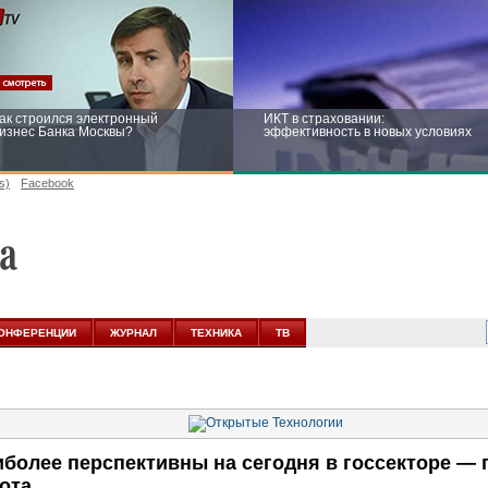
ак строился электронный
ИКТ в страховании:
изнес Банка Москвы?
эффективность в новых условиях
s)
Facebook
ейтинг CNewsInfrastructure 2015:
Информационная безопасность
риглашаем участвовать
бизнеса и госструктур: развитие в
новых условиях
ОНФЕРЕНЦИИ
ЖУРНАЛ
ТЕХНИКА
ТВ
более перспективны на сегодня в госсекторе —
ота