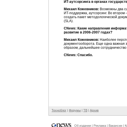
ИТ-аутсорсинга
в органах государст
Михаил Кожевников:
Возможны два сц
ИТ-поддержка
, аутсорсинг. Во втором
создать пакет методологической доку
(SLA).
CNews: Какие направления информат
развитие в
2006-2007 годах
?
Михаил Кожевников:
Наиболее перспе
документооборота. Еще одна важная 
образом, дальнейшее сотрудничество с
CNews: Спасибо.
Техноблог
|
Форумы
|
ТВ
|
Архив
Об издании
|
Реклама
|
Вакансии
|
К