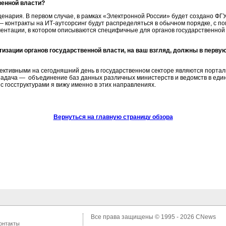
венной власти?
енария. В первом случае, в рамках «Электронной России» будет создано ФГУ
 — контракты на
ИТ-аутсорсинг
будут распределяться в обычном порядке, с по
ментации, в котором описываются специфичные для органов государственной
изации органов государственной власти, на ваш взгляд, должны в перву
ктивными на сегодняшний день в государственном секторе являются порта
задача — объединение баз данных различных министерств и ведомств в еди
 госструктурами я вижу именно в этих направлениях.
Вернуться на главную страницу обзора
Все права защищены © 1995 - 2026
CNews
онтакты