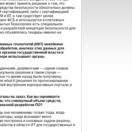
не может принять решение о том, что
 средства безопасности обязательно должны
й сертификацией, либо с сертификацией
М и ВТ, а там существует целая
ано ФСБ и используется в платежных
крытых Технологиях есть специальное
 и разработкой концепции безопасности для
тно объявлялись тендеры именно на
онных технологий (ИКТ) неизбежно
обработки, анализа этих данных для
и органов государственной власти в
сфере испытывают органы
, данными, документами — одним словом
еальное решение в таком случае —
кое-то
время назад были популярны
ния
what-if
(решения по прогнозированию
целей внутренние корпоративные порталы и
аны на заказ. Как вы оцениваете
м, что совокупный объем средств,
аказной разработки ПО?
ь они незаменимы только тогда, когда
руктуры
, когда возникает много
же построена и основные задачи решены,
аботок в области ИТ для государственных и