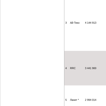
3
Ай-Теко
4 144 913
4
RRC
3 441 900
5
Ланит *
2 994 014