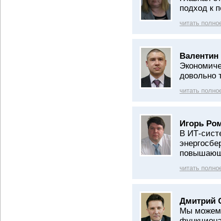
подход к 
читать полно
Валентин
Экономиче
довольно 
читать полно
Игорь Ро
В ИТ-сист
энергосбе
повышающ
читать полно
Дмитрий 
Мы можем 
функциона