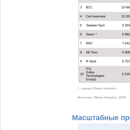
3
BCC
10 66
4
Систематика
10 32
5
Энвижн Груп
9 264
6
Ланит *
8 982
7
RRC
7 641
8
Ай-Теко
6 908
9
R-Style
6 707
ITG
(Inline
10
6 518
Technologies
Group)
* - оценка CNews Analytics
Источник: CNews Analytics, 2009
Масштабные пр