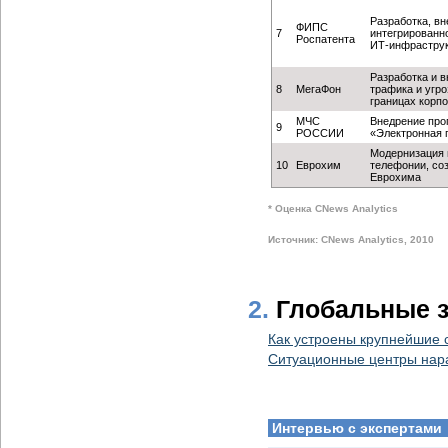
Разработка, в
ФИПС
7
интегрированн
Роспатента
ИТ-инфрастру
Разработка и 
8
МегаФон
трафика и угр
границах корп
МЧС
Внедрение про
9
РОССИИ
«Электронная 
Модернизация 
10
Еврохим
телефонии, со
Еврохима
* Оценка CNews Analytics
Источник: CNews Analytics, 2010
2.
Глобальные 
Как устроены крупнейшие 
Ситуационные центры нар
Интервью с экспертами