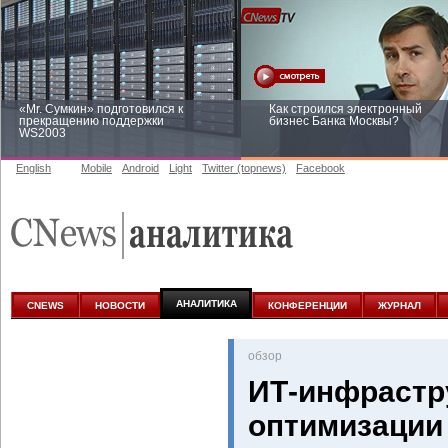
«Mr. Сумкин» подготовился к
Как строился электронный
прекращению поддержки
бизнес Банка Москвы?
WS2003
English
Mobile
Android
Light
Twitter (topnews)
Facebook
Заоблачная оптимизация: как
Рейтинг CNewsInfrastructure 20
Faberlic изменил подход к
приглашаем участвовать
аналитике
АНАЛИТИКА
CNEWS
НОВОСТИ
КОНФЕРЕНЦИИ
ЖУРНАЛ
oбзор
ИТ-инфрастру
оптимизации