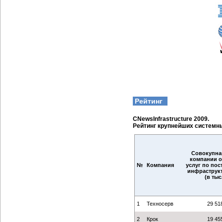
Рейтинг
CNewsInfrastructure 2009.
Рейтинг крупнейших системн
Совокупна
компании о
№
Компания
услуг по пос
инфраструкту
(в тыс
1
Техносерв
29 51
2
Крок
19 45