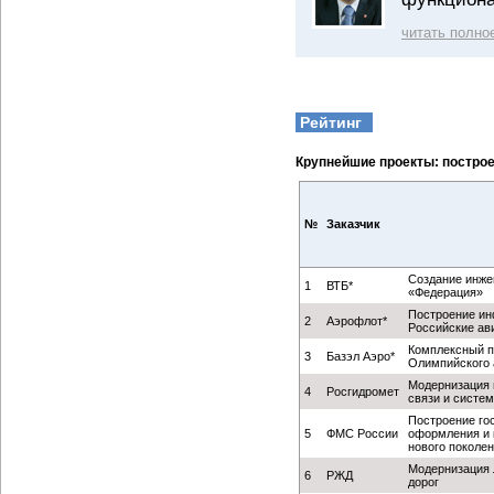
читать полно
Рейтинг
Крупнейшие проекты: постро
№
Заказчик
Создание инже
1
ВТБ*
«Федерация»
Построение ин
2
Аэрофлот*
Российские ав
Комплексный п
3
Базэл Аэро*
Олимпийского а
Модернизация 
4
Росгидромет
связи и систе
Построение го
5
ФМС России
оформления и 
нового поколе
Модернизация 
6
РЖД
дорог