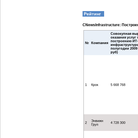
Рейтинг
CNewsInfrastructure: Постро
Совокупная выр
оказания услуг 
построению ИТ
№
Компания
инфраструктуры
полугодии 2009 г
руб)
1
Крок
5 668 768
Энвижн
2
4 728 300
Груп