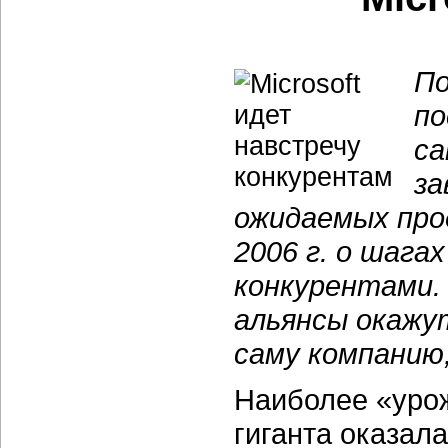
По
по
са
за
ожидаемых прод
2006 г. о шага
конкурентами.
альянсы окажут
саму компанию,
Наиболее «урож
гиганта оказал