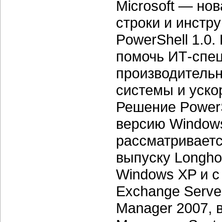
Microsoft — но
строки и инстр
PowerShell 1.0.
помочь ИТ-спе
производительн
системы и уско
Решение PowerS
версию Windows
рассматривается
выпуску Longhor
Windows XP и с 
Exchange Server
Manager 2007, в