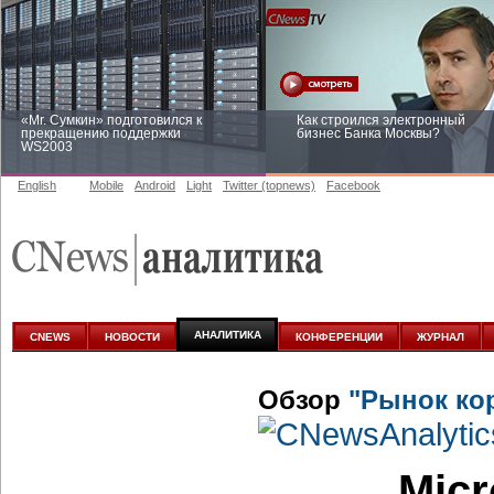
«Mr. Сумкин» подготовился к
Как строился электронный
прекращению поддержки
бизнес Банка Москвы?
WS2003
English
Mobile
Android
Light
Twitter (topnews)
Facebook
Заоблачная оптимизация: как
Рейтинг CNewsInfrastructure 20
Faberlic изменил подход к
приглашаем участвовать
аналитике
АНАЛИТИКА
CNEWS
НОВОСТИ
КОНФЕРЕНЦИИ
ЖУРНАЛ
Обзор
"Рынок ко
Micr