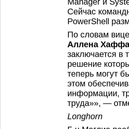
Manager и Syste
Сейчас командн
PowerShell разм
По словам виц
Аллена Хафф
заключается в 
решение которы
теперь могут б
этом обеспечив
информации, тр
труда»», — отм
Longhorn