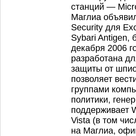
станций — Micros
Маглиа объявил
Security для E
Sybari Antigen,
декабря 2006 г
разработана д
защиты от шпио
позволяет вест
группами компь
политики, гене
поддерживает W
Vista (в том чи
на Маглиа, офи