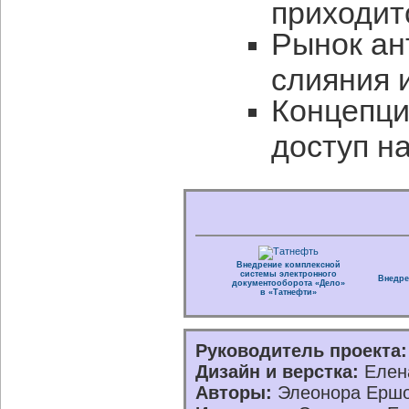
приходит
Рынок ан
слияния 
Концепци
доступ н
Внедрение комплексной
системы электронного
Внедре
документооборота «Дело»
в «Татнефти»
Руководитель проекта:
Дизайн и верстка:
Елена
Авторы:
Элеонора Ершо