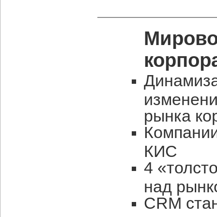
Мирово
корпор
Динамиза
изменени
рынка ко
Компании
КИС
4 «толст
над рынк
CRM стан