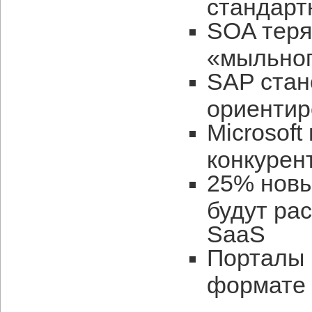
стандарт
SOA теря
«мыльног
SAP стан
ориентир
Microsoft
конкурен
25% новы
будут ра
SaaS
Порталы 
формате 