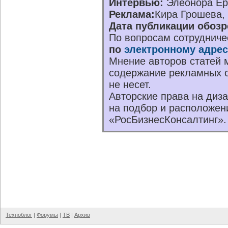
Интервью:
Элеонора Е
Реклама:
Кира Грошева,
Дата публикации обозр
По вопросам сотрудниче
по
электронному адрес
Мнение авторов статей м
содержание рекламных о
не несет.
Авторские права на диз
на подбор и расположен
«РосБизнесКонсалтинг».
Техноблог
|
Форумы
|
ТВ
|
Архив