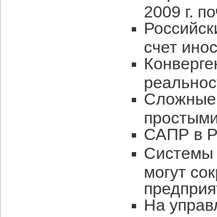
2009 г. п
Российск
счет ино
Конверге
реальнос
Сложные
простым
САПР в Р
Системы 
могут со
предприя
На управ