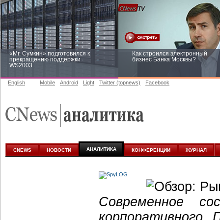
«Mr. Сумкин» подготовился к
Как строился электронный
прекращению поддержки
бизнес Банка Москвы?
WS2003
English
Mobile
Android
Light
Twitter (topnews)
Facebook
Заоблачная оптимизация: как
Рейтинг CNewsInfrastructure 20
Faberlic изменил подход к
приглашаем участвовать
аналитике
АНАЛИТИКА
CNEWS
НОВОСТИ
КОНФЕРЕНЦИИ
ЖУРНАЛ
Современное со
корпоративного 