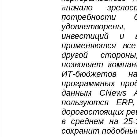
«начало зрело
потребности б
удовлетворены
инвестиций и 
применяются все
другой сторон
позволяет компа
ИТ-бюджетов н
программных про
данным CNews An
пользуются ERP
дорогостоящих ре
в среднем на 25
сохранит подобны