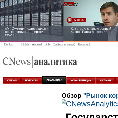
«Mr. Сумкин» подготовился к
Как строился электронный
прекращению поддержки
бизнес Банка Москвы?
WS2003
English
Mobile
Android
Light
Twitter (topnews)
Facebook
Заоблачная оптимизация: как
Рейтинг CNewsInfrastructure 20
Faberlic изменил подход к
приглашаем участвовать
аналитике
АНАЛИТИКА
CNEWS
НОВОСТИ
КОНФЕРЕНЦИИ
ЖУРНАЛ
Обзор
"Рынок ко
Государс