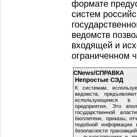
формате преду
систем российс
государственно
ведомств позво
входящей и ис
ограниченном ч
CNews/СПРАВКА
Непростые СЭД
К системам, использу
ведомств, предъявляю
использующимся в до
предприятия. Это впо
государственной власт
бюллетени, приказы, отч
подобной информации в
безопасности транзакций
— вышестоящими и дру