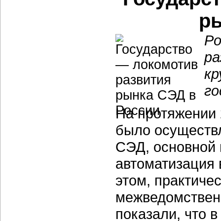
р
Ро
ра
кр
го
На протяжении 
было осуществл
СЭД, основной 
автоматизация 
этом, практиче
межведомственн
показали, что 