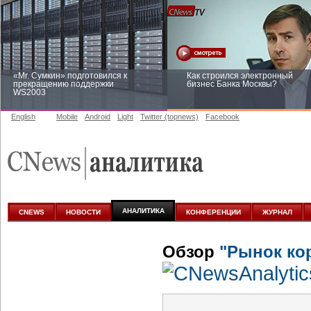
«Mr. Сумкин» подготовился к
Как строился электронный
прекращению поддержки
бизнес Банка Москвы?
WS2003
English
Mobile
Android
Light
Twitter (topnews)
Facebook
Заоблачная оптимизация: как
Рейтинг CNewsInfrastructure 20
Faberlic изменил подход к
приглашаем участвовать
аналитике
АНАЛИТИКА
CNEWS
НОВОСТИ
КОНФЕРЕНЦИИ
ЖУРНАЛ
Обзор
"Рынок ко