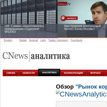
«Mr. Сумкин» подготовился к
Как строился электронный
прекращению поддержки
бизнес Банка Москвы?
WS2003
English
Mobile
Android
Light
Twitter (topnews)
Facebook
Заоблачная оптимизация: как
Рейтинг CNewsInfrastructure 20
Faberlic изменил подход к
приглашаем участвовать
аналитике
АНАЛИТИКА
CNEWS
НОВОСТИ
КОНФЕРЕНЦИИ
ЖУРНАЛ
Обзор
"Рынок ко