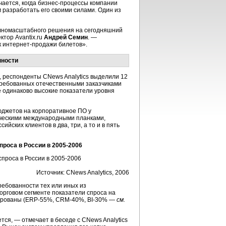
чается, когда бизнес-процессы компании
 разработать его своими силами. Один из
олномасштабного решения на сегодняшний
ктор Аvantix.ru
Андрей Семин
. —
ок интернет-продажи билетов».
нности
с, респонденты CNews Analytics выделили 12
требованных отечественными заказчиками
 одинаково высокие показатели уровня
юджетов на корпоративное ПО у
сическими международными планками,
ских клиентов в два, три, а то и в пять
роса в России в 2005-2006
Источник: CNews Analytics, 2006
ребованности тех или иных из
торговом сегменте показатели спроса на
цированы (ERP-55%, CRM-40%, ВI-30% —
см.
тся, — отмечает в беседе с CNews Analytics