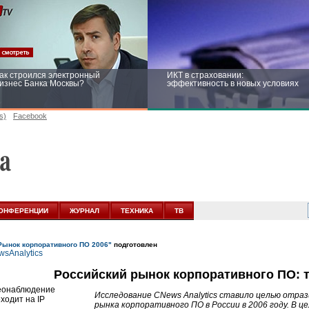
ак строился электронный
ИКТ в страховании:
изнес Банка Москвы?
эффективность в новых условиях
s)
Facebook
ейтинг CNewsInfrastructure 2015:
Информационная безопасность
риглашаем участвовать
бизнеса и госструктур: развитие в
новых условиях
ОНФЕРЕНЦИИ
ЖУРНАЛ
ТЕХНИКА
ТВ
Рынок корпоративного ПО 2006"
подготовлен
Российский рынок корпоративного ПО: т
Исследование CNews Analytics ставило целью отра
рынка корпоративного ПО в России в 2006 году. В ц