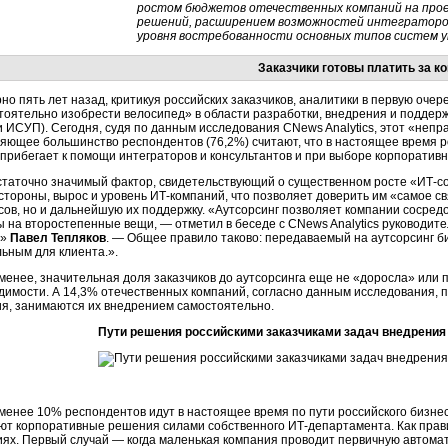
ростом бюджетов отечественных компаний на про
решений, расширением возможностей интеграторов
уровня востребованности основных типов систем у
Заказчики готовы платить за к
но пять лет назад, критикуя российских заказчиков, аналитики в первую оче
тоятельно изобрести велосипед» в области разработки, внедрения и поддерж
и ИСУП). Сегодня, судя по данным исследования CNews Analytics, этот «непр
яющее большинство респондентов (76,2%) считают, что в настоящее время р
 прибегает к помощи интеграторов и консультантов и при выборе корпоративн
статочно значимый фактор, свидетельствующий о существенном росте «ИТ-со
 стороны, вырос и уровень ИТ-компаний, что позволяет доверить им «самое с
сов, но и дальнейшую их поддержку. «Аутсорсинг позволяет компании сосредо
ы на второстепенные вещи, — отметил в беседе с CNews Analytics руководит
т»
Павел Тепляков
. — Общее правило таково: передаваемый на аутсорсинг б
ьным для клиента.».
 менее, значительная доля заказчиков до аутсорсинга еще не «доросла» или 
димости. А 14,3% отечественных компаний, согласно данным исследования,
я, занимаются их внедрением самостоятельно.
Пути решения российскими заказчиками задач внедрения
 менее 10% респондентов идут в настоящее время по пути российского бизне
ют корпоративные решения силами собственного ИТ-департамента. Как прави
иях. Первый случай — когда маленькая компания проводит первичную автома