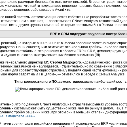
ционально размерам бизнеса (то есть почти никакой). Вторая ситуация встре
ько уникальны, что найти подходящее решение на рынке бывает сложнее, чем
римеров решение, работающее в Аvantix.ru.
ове нашей системы автоматизации лежат собственные разработки: такого п
 отечественном рынке нет, — рассказывает CNews Analytics технический дире
енно, нет и других крупных компаний, которые поставили бы в России на пот
ERP и CRM лидируют по уровню востребова
 решений, на которые в 2005-2006 гг. в России особенно заметно вырос спро
продуктов. Наши собеседники отмечают, что «большая тройка» наиболее вос
 достаточно стабильна: это решения в области ERP и CRM, демонстрирующие
 и идущая с некоторым отрывом от них бизнес-аналитика (BI).
нке генерального директор IBS
Сергея Мацоцкого
, «драматического» роста б
твенных заказчиков не наблюдается. «Удивительно, но по сравнению с клас
рными для соответствующих отраслей, у подавляющей части крупнейших россий
ьше норма затрат на ИТ в целом», — отметил он в беседе с CNews Analytics.
Типы корпоративного ПО, демонстрировавшие наибольший рост сп
ательно, что по данным CNews Analytics, на отраслевых рынках уровень вост
сленных систем может быть существенно ниже, чем по рынку в целом. Так, в 
сленную тройку решений ниже, при этом они в большей степени дифферен
«ИТ в торговле 2006»
.
й точки зрения, доля российских предприятий, использующих ERP, увеличивае