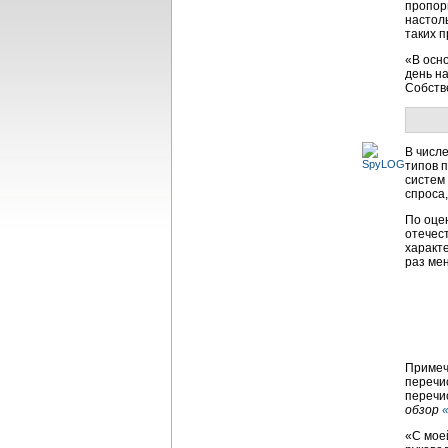
пропор
настол
таких п
«В осн
день на
Собств
В числе
типов 
систем
спроса,
По оце
отечес
характе
раз мен
Примеч
перечи
перечи
обзор
«С мое