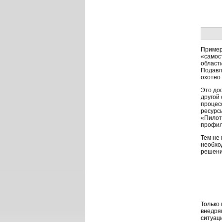
Пример
«самос
област
Подавл
охотно
Это до
другой
процес
ресурс
«Пило
профил
Тем не
необхо
решени
Только
внедря
ситуац