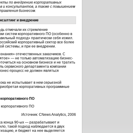
екты по внедрению корпоративных
 и консультантов, а также с повышением
правления бизнесом.
онсалтинг и внедрение
редь отмечали их стремление
ки систем корпоративного ПО (особенно в
авильный подход» практически себя изжил.
оссийский корпоративный сектор все более
ой системы, и при ее внедрении.
знания» отечественных заказчиков. С
вятое» — не только автоматизацию бизнес-
точиться на основном бизнесе и не тратить
ель сервисного департамента компании
изнес-процесс не должен являться
пока не испытывает в нем серьезной
 приобретая корпоративных программные
 корпоративного ПО
Источник: CNews Analytics, 2006
са конца 90-ых — разрабатывают и
ло, такой подход наблюдается в двух
тизацию, и бюджет на нее выделяется