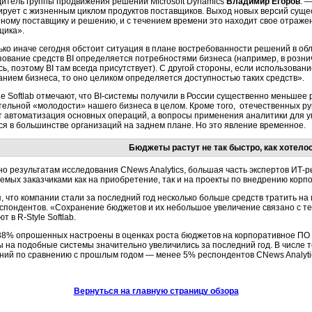
дитель группы продвижения решений Microsoft Dynamics
Владимир Егоров
. 
ирует с жизненным циклом продуктов поставщиков. Выход новых версий сущес
тному поставщику и решению, и с течением времени это находит свое отражен
щика».
ько иначе сегодня обстоит ситуация в плане востребованности решений в об
зование средств BI определяется потребностями бизнеса (например, в розни
ь, поэтому BI там всегда присутствует). С другой стороны, если использован
анием бизнеса, то оно целиком определяется доступностью таких средств».
le Softlab отмечают, что BI-системы получили в России существенно меньшее
тельной «молодости» нашего бизнеса в целом. Кроме того, отечественных ру
т автоматизация основных операций, а вопросы применения аналитики для 
ся в большинстве организаций на заднем плане. Но это явление временное.
Бюджеты растут не так быстро, как хотело
но результатам исследования CNews Analytics, большая часть экспертов ИТ-
емых заказчиками как на приобретение, так и на проекты по внедрению корп
, что компании стали за последний год несколько больше средств тратить 
спондентов. «Сохранение бюджетов и их небольшое увеличение связано с те
т в R-Style Softlab.
38% опрошенных настроены в оценках роста бюджетов на корпоративное ПО б
 на подобные системы значительно увеличились за последний год. В числе тех
ний по сравнению с прошлым годом — менее 5% респондентов CNews Analyti
Вернуться на главную страницу обзора