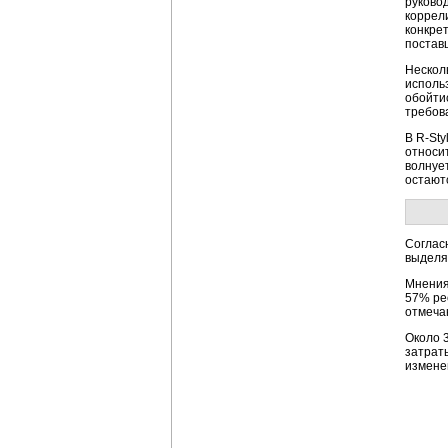
руково
коррел
конкре
постав
Нескол
исполь
обойтис
требов
В R-Sty
относи
волнуе
остают
Соглас
выделя
Мнения
57% ре
отмечаю
Около 
затраты
измене