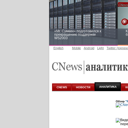
«Mr. Сумкин» подготовился к
К
прекращению поддержки
б
WS2003
English
Mobile
Android
Light
Twitter (topnew
Заоблачная оптимизация: как
Р
Faberlic изменил подход к
п
аналитике
АНАЛИТИКА
CNEWS
НОВОСТИ
К
Обзор
"