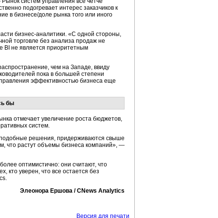
— Рынок систем управления все четче
твенно подогревает интерес заказчиков к
ие в бизнесе/доле рынка того или иного
ласти бизнес-аналитики. «С одной стороны,
чной торговле без анализа продаж не
ие BI не является приоритетным
 распространение, чем на Западе, ввиду
ководителей пока в большей степени
управления эффективностью бизнеса еще
сь бы
рынка отмечает увеличение роста бюджетов,
оративных систем.
на подобные решения, придерживаются свыше
м, что растут объемы бизнеса компаний», —
олее оптимистично: они считают, что
, кто уверен, что все остается без
cs.
Элеонора Ершова / CNews Analytics
Версия для печати