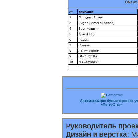
CNews.
№
Компания
1
Паладин-Инвент
3
Exigen Services(Starsoft)
4
Вест-Концепт
5
Крок (СПб)
6
Рамэк
7
Спецтек
8
Ланит-Терком
9
GMCS (СПб)
10
NB Company *
Автоматизация бухгалтерского уч
«ПетерСтар»
Руководитель проек
Дизайн и верстка:
Ма