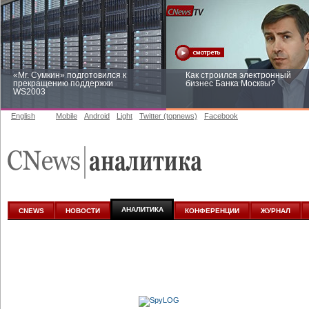
«Mr. Сумкин» подготовился к
Как строился электронный
прекращению поддержки
бизнес Банка Москвы?
WS2003
English
Mobile
Android
Light
Twitter (topnews)
Facebook
Заоблачная оптимизация: как
Рейтинг CNewsInfrastructure 20
Faberlic изменил подход к
приглашаем участвовать
аналитике
АНАЛИТИКА
CNEWS
НОВОСТИ
КОНФЕРЕНЦИИ
ЖУРНАЛ