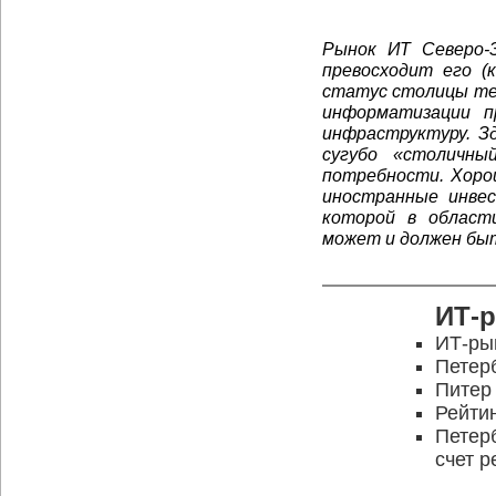
Рынок ИТ Северо-З
превосходит его (
статус столицы те
информатизации п
инфраструктуру. З
сугубо «столичны
потребности. Хоро
иностранные инве
которой в области
может и должен быт
ИТ-
ИТ-ры
Петерб
Питер
Рейти
Петерб
счет р