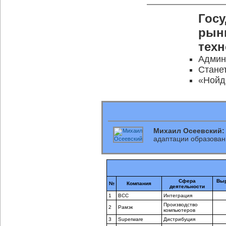
Госу
рынк
тех
Админ
Стане
«Нойд
Михаил Осеевский:
адаптации образован
Сфера
Выр
№
Компания
деятельности
1
BCC
Интеграция
Производство
2
Рамэк
компьютеров
3
Superware
Дистрибуция