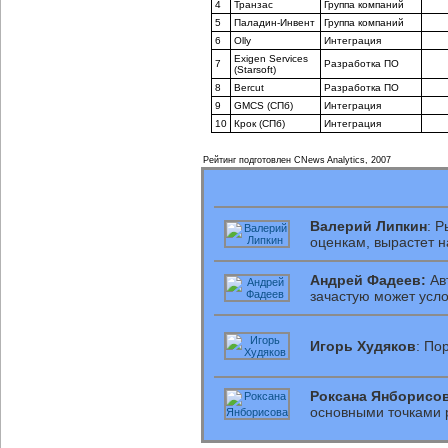
4
Транзас
Группа компаний
5
Паладин-Инвент
Группа компаний
6
Olly
Интеграция
Exigen Services
7
Разработка ПО
(Starsoft)
8
Bercut
Разработка ПО
9
GMCS (СПб)
Интеграция
10
Крок (СПб)
Интеграция
Рейтинг подготовлен CNews Analytics, 2007
Валерий Липкин
: 
оценкам, вырастет 
Андрей Фадеев:
Ав
зачастую может усл
Игорь Худяков
: По
Роксана Янборисов
основными точками 