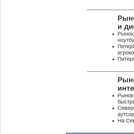
Рын
и ди
Рынок 
ноутб
Петер
игрок
Питер
Рын
инте
Рынок
быстр
Север
аутсо
На Се