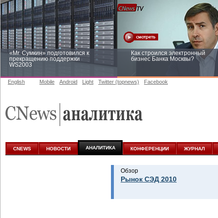
«Mr. Сумкин» подготовился к
Как строился электронный
прекращению поддержки
бизнес Банка Москвы?
WS2003
English
Mobile
Android
Light
Twitter (topnews)
Facebook
Заоблачная оптимизация: как
Рейтинг CNewsInfrastructure 20
Faberlic изменил подход к
приглашаем участвовать
аналитике
АНАЛИТИКА
CNEWS
НОВОСТИ
КОНФЕРЕНЦИИ
ЖУРНАЛ
Обзор
Рынок СЭД 2010