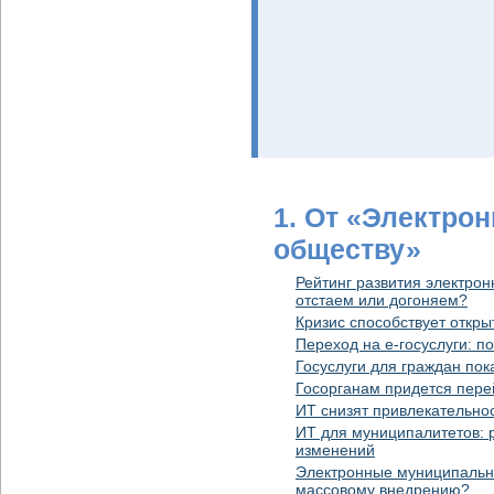
1. От «Электро
обществу»
Рейтинг развития электрон
отстаем или догоняем?
Кризис способствует откры
Переход на e-госуслуги: п
Госуслуги для граждан пок
Госорганам придется пере
ИТ снизят привлекательнос
ИТ для муниципалитетов: 
изменений
Электронные муниципальны
массовому внедрению?