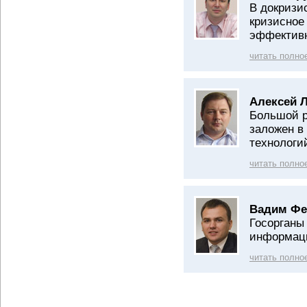
В докризи
кризисное
эффектив
читать полно
Алексей 
Большой р
заложен в
технологи
читать полно
Вадим Фе
Госорганы
информаци
читать полно