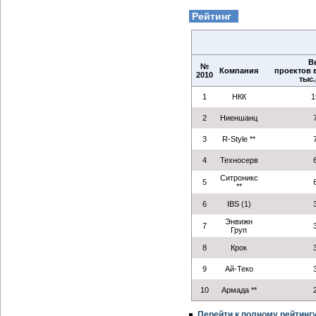
Рейтинг
В
№
Компания
проектов в
2010
тыс.
1
НКК
1
2
Ниеншанц
3
R-Style **
4
Техносерв
Ситроникс
5
**
6
IBS (1)
Энвижн
7
Груп
8
Крок
9
Ай-Теко
10
Армада **
Перейти к полному рейтинг