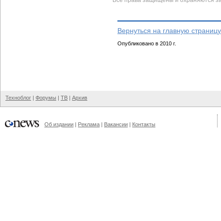
Все права защищены и охраняются з
Вернуться на главную страницу
Опубликовано в 2010 г.
Техноблог
|
Форумы
|
ТВ
|
Архив
Об издании
|
Реклама
|
Вакансии
|
Контакты