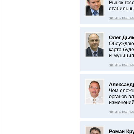
Рынок гос
стабильн
читать полно
Олег Дьяк
Обсуждают
карта буд
и муницип
читать полно
Александ
Чем сложн
органов в
изменени
читать полно
Роман Кр