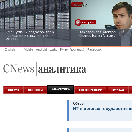
«Mr. Сумкин» подготовился к
Как строился электронный
прекращению поддержки
бизнес Банка Москвы?
WS2003
English
Mobile
Android
Light
Twitter (topnews)
Facebook
Заоблачная оптимизация: как
Рейтинг CNewsInfrastructure 20
Faberlic изменил подход к
приглашаем участвовать
аналитике
АНАЛИТИКА
CNEWS
НОВОСТИ
КОНФЕРЕНЦИИ
ЖУРНАЛ
Обзор
ИТ в органах государствен