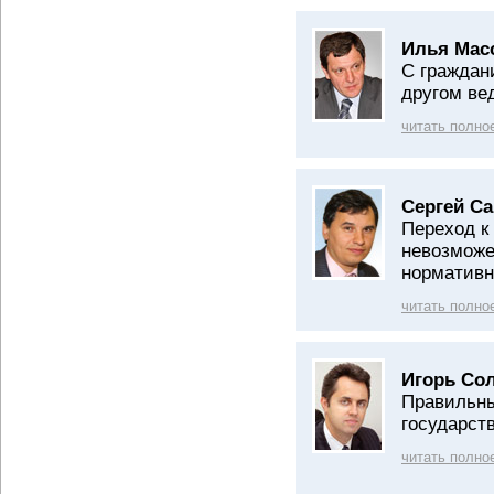
Илья Мас
С граждан
другом ве
читать полно
Сергей С
Переход к
невозможе
нормативн
читать полно
Игорь Со
Правильны
государст
читать полно