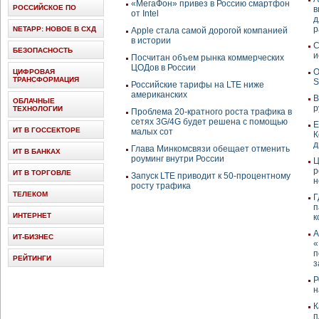
«МегаФон» привез в Россию смартфон
РОССИЙСКОЕ ПО
в
от Intel
д
р
NETAPP: НОВОЕ В СХД
Apple стала самой дорогой компанией
в истории
С
БЕЗОПАСНОСТЬ
и
Посчитан объем рынка коммерческих
ЦОДов в России
О
ЦИФРОВАЯ
ТРАНСФОРМАЦИЯ
Российские тарифы на LTE ниже
американских
В
ОБЛАЧНЫЕ
р
ТЕХНОЛОГИИ
Проблема 20-кратного роста трафика в
сетях 3G/4G будет решена с помощью
Е
ИТ В ГОССЕКТОРЕ
малых сот
К
д
Глава Минкомсвязи обещает отменить
ИТ В БАНКАХ
роуминг внутри России
Ц
р
ИТ В ТОРГОВЛЕ
Запуск LTE приводит к 50-процентному
н
росту трафика
ТЕЛЕКОМ
Г
п
ИНТЕРНЕТ
к
А
ИТ-БИЗНЕС
«
п
РЕЙТИНГИ
з
Р
н
К
п