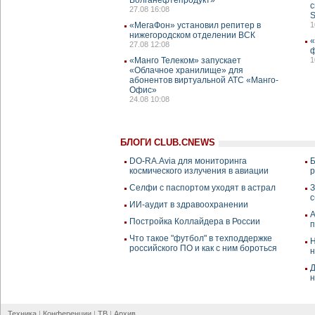
с
27.08 16:08
S
«МегаФон» установил репитер в
1
нижегородском отделении ВСК
«
27.08 12:08
ф
«Манго Телеком» запускает
1
«Облачное хранилище» для
абонентов виртуальной АТС «Манго-
Офис»
24.08 10:08
БЛОГИ CLUB.CNEWS
DO-RA.Avia для мониторинга
Б
космического излучения в авиации
р
Селфи с паспортом уходят в астрал
З
с
ИИ-аудит в здравоохранении
A
Постройка Коллайдера в России
п
Что такое "футбол" в техподдержке
Н
российского ПО и как с ним бороться
н
Д
н
Техника
Конференции
ТВ
Архив