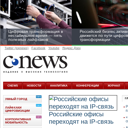
Цифровая трансформация в
Российский бизнес актив
нестабильное время — пять
движется по пути цифро
полезных лайфхаков
трансформации
Twitter (topnews)
Facebook
Youtube
Яндекс.Дзен
Средний бизнес начал
цифровизироваться со
скоростью крупных
CNEWS
НОВОСТИ
АНАЛИТИКА
КОНФЕРЕНЦИИ
ЖУРНАЛ
корпораций
г
УМНЫЙ ГОРОД
Р
ЛАЙФХАКИ
п
ЦИФРОВИЗАЦИИ
Российские офисы
«
КОРПОРАТИВНАЯ
переходят на IP-связь
с
МОБИЛЬНОСТЬ
А