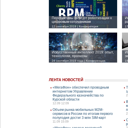
Перспективы BPM: от роботизации к
И
цифровым сотрудникам
р
12 сентября 2019 | Конференция
17
Искусственный интеллект 2019: опыт,
И
технологии, прогнозы
э
24 сентября 2019 года | Конференция
19
ЛЕНТА НОВОСТЕЙ
«МегаФон» обеспечил проводным
Т
интернетом Управление
з
Федерального казначейства по
2
Курской области
В
12.09 12:09
к
Объем рынка мобильных М2М-
п
сервисов в России по итогам первого
2
полугодия достиг 3 млн SIM-карт
С
11.09 15:09
р
«МегаФон» сделал доступной
2