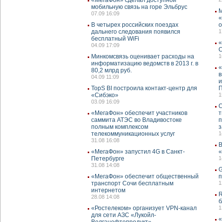
мобильную связь на горе Эльбрус
М
07.09 16:09
«
В четырех российских поездах
о
дальнего следования появился
1
бесплатный WiFi
«
04.09 17:09
Минкомсвязь оценивает расходы на
1
информатизацию ведомств в 2013 г. в
«
80,2 млрд руб.
в
04.09 11:09
и
TopS BI построила контакт-центр для
П
«Сибэко»
1
03.09 16:09
С
«МегаФон» обеспечит участников
т
саммита АТЭС во Владивостоке
п
полным комплексом
з
телекоммуникационных услуг
1
31.08 16:08
В
«МегаФон» запустил 4G в Санкт-
«
Петербурге
1
31.08 14:08
G
«МегаФон» обеспечит общественный
п
транспорт Сочи бесплатным
1
интернетом
R
28.08 14:08
б
«Ростелеком» организует VPN-канал
1
для сети АЗС «Лукойл-
«
Волганефтепродукт»