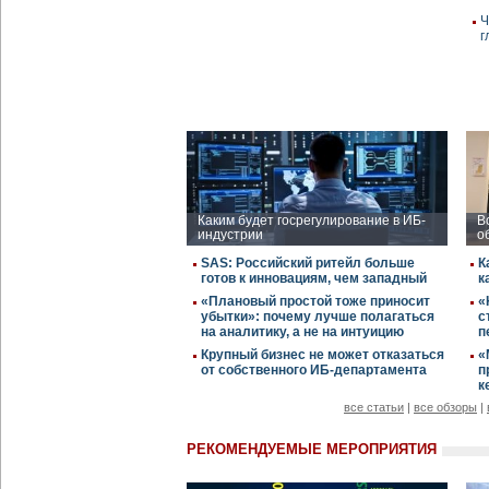
Ч
г
Каким будет госрегулирование в ИБ-
В
индустрии
о
SAS: Российский ритейл больше
К
готов к инновациям, чем западный
к
«Плановый простой тоже приносит
«
убытки»: почему лучше полагаться
с
на аналитику, а не на интуицию
п
Крупный бизнес не может отказаться
«
от собственного ИБ-департамента
п
к
все статьи
|
все обзоры
|
РЕКОМЕНДУЕМЫЕ МЕРОПРИЯТИЯ