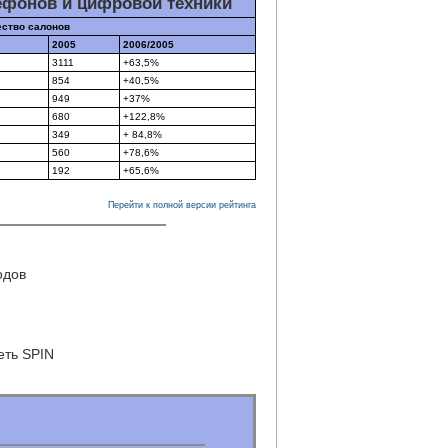
ефонов и цифровой техники
ество салонов
2005
2006/2005
3111
+63,5%
854
+40,5%
949
+37%
680
+122,8%
349
+ 84,8%
560
+78,6%
192
+65,6%
Перейти к полной версии рейтинга
одов
еть SPIN