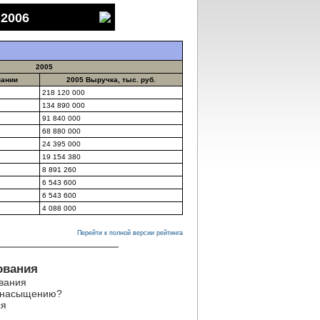
 2006
2005
пании
2005 Выручка, тыс. руб.
218 120 000
134 890 000
91 840 000
68 880 000
24 395 000
19 154 380
8 891 260
6 543 600
6 543 600
4 088 000
Перейти к полной версии рейтинга
ования
вания
к насыщению?
ся