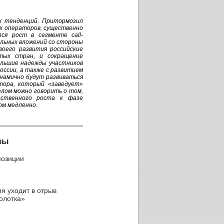
ых тенденций. Притормозил
ых операторов, существенно
ся рост в сегменте call-
альных вложений со стороны
воего развития российские
тых стран, и сокращение
ольшие надежды участников
оссии, а также с развитием
инамично будут развиваться
тора, который «заведует»
лом можно говорить о том,
ественного роста к фазе
ом медленно.
зы
позиции
я уходит в отрыв
олотка»