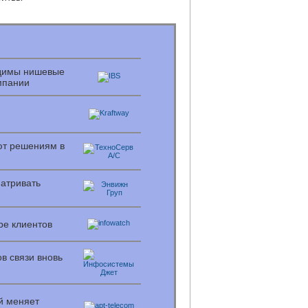
одимы нишевые
мпании
ют решениям в
матривать
ре клиентов
в связи вновь
й меняет