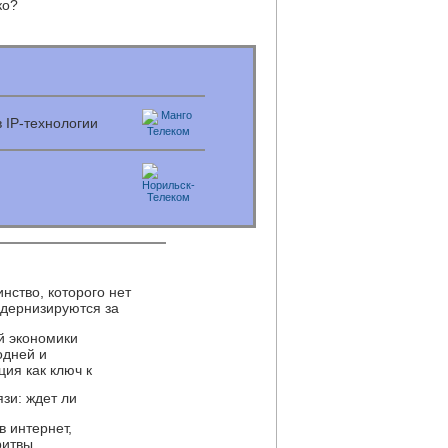
ко?
 IP-технологии
нство, которого нет
дернизируются за
й экономики
одней и
ия как ключ к
зи: ждет ли
в интернет,
ритвы