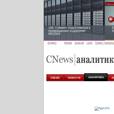
«Mr. Сумкин» подготовился к
К
прекращению поддержки
б
WS2003
English
Mobile
Android
Light
Twitter (topnew
Заоблачная оптимизация: как
Р
Faberlic изменил подход к
п
аналитике
АНАЛИТИКА
CNEWS
НОВОСТИ
К