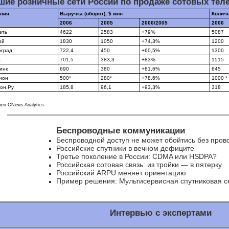
шие розничные сети России по продаже сотовых тел
ния
Выручка (оборот), $ млн
Колич
2006
2005
2006/2005
2006
еть
4622
2583
+79%
5087
ой
1830
1050
+74,3%
1200
град
722,4
450
+60,5%
1300
с
701,5
383,3
+83%
1515
инк
690
380
+81,6%
645
ион
500*
280*
+78,6%
1000 *
он.Ру
185,8
96,1
+93,3%
318
лен CNews Analytics
Беспроводные коммуникации
Беспроводной доступ не может обойтись без пров
Российские спутники в вечном дефиците
Третье поколение в России: CDMA или HSDPA?
Российская сотовая связь: из тройки — в пятерку
Российский ARPU меняет ориентацию
Пример решения: Мультисервисная спутниковая с
Интервью с экспертами