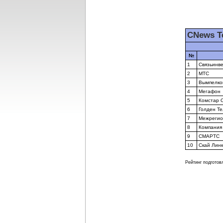
CNews T
№
1
Связьинв
2
МТС
3
Вымпелко
4
Мегафон
5
Комстар 
6
Голден Т
7
Межрегио
8
Компания
9
СМАРТС
10
Скай Линк
Рейтинг подготов