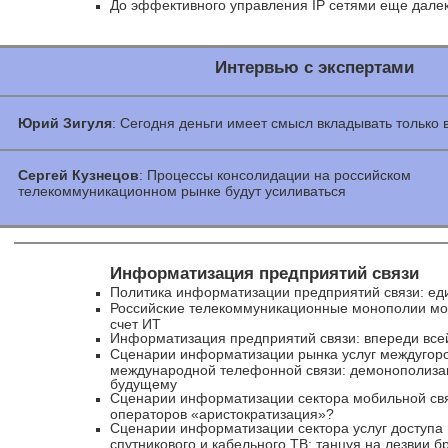
До эффективного управления IP сетями еще дале
Интервью с экспертами
Юрий Зигуля
: Сегодня деньги имеет смысл вкладывать только в
Сергей Кузнецов
: Процессы консолидации на российском
телекоммуникационном рынке будут усиливаться
Информатизация предприятий связи
Политика информатизации предприятий связи: еди
Российские телекоммуникационные монополии мо
счет ИТ
Информатизация предприятий связи: впереди все
Сценарии информатизации рынка услуг междугор
международной телефонной связи: демонополизац
будущему
Сценарии информатизации сектора мобильной свя
операторов «аристократизация»?
Сценарии информатизации сектора услуг доступа 
спутникового и кабельного ТВ: танцуя на лезвии б