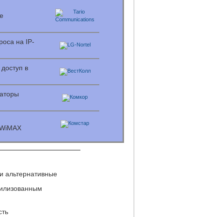
е
роса на IP-
доступ в
раторы
 WiMAX
 и альтернативные
ивилизованным
сть