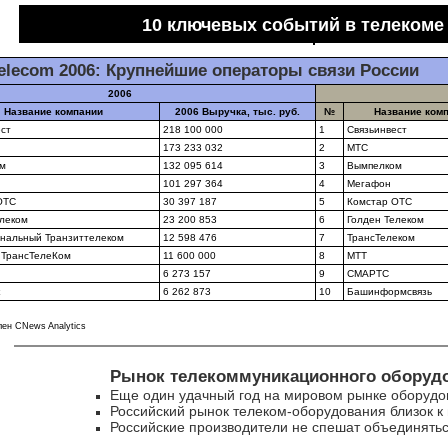
10 ключевых событий в телекоме
elecom 2006: Крупнейшие операторы связи России
2006
Название компании
2006 Выручка, тыс. руб.
№
Название ком
ест
218 100 000
1
Связьинвест
173 233 032
2
МТС
м
132 095 614
3
Вымпелком
101 297 364
4
Мегафон
ОТС
30 397 187
5
Комстар ОТС
елеком
23 200 853
6
Голден Телеком
нальный Транзиттелеком
12 598 476
7
ТрансТелеком
 ТрансТелеКом
11 600 000
8
МТТ
6 273 157
9
СМАРТС
6 262 873
10
Башинформсвязь
лен CNews Analytics
Рынок телекоммуникационного оборуд
Еще один удачный год на мировом рынке оборудо
Российский рынок телеком-оборудования близок 
Российские производители не спешат объединять