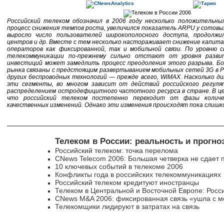
Российский телеком обозначил в 2006 году несколько положительн
процесс снижения темпов роста, увеличился показатель ARPU у сотов
выросло число пользователей широкополосного доступа, продолжил
центров и др. Вместе с тем несколько настораживает снижение капит
операторов как фиксированной, так и мобильной связи. По уровню с
телекоммуникации по-прежнему сильно отстают от уровня разви
инвестиций может замедлить процесс преодоления этого разрыва. Б
рынка связаны с предстоящим развертыванием мобильных сетей 3G в Р
других беспроводных технологий — прежде всего, WiMAX. Насколько д
эти сегменты, во многом зависит от действий российского регуля
распределением остродефицитного частотного ресурса в стране. В це
что российский телеком постепенно переходит от фазы колич
качественных изменений. Однако эти изменения происходят пока слишк
Телеком в России: реальность и прогно
Российский телеком: точка перелома
CNews Telecom 2006: Большая четверка не сдает 
10 ключевых событий в телекоме 2006
Конфликты года в российских телекоммуникациях
Российский телеком кредитуют иностранцы
Телеком в Центральной и Восточной Европе: Росси
CNews M&A 2006: фиксированная связь «ушла с м
Телекомщики лидируют в затратах на связь