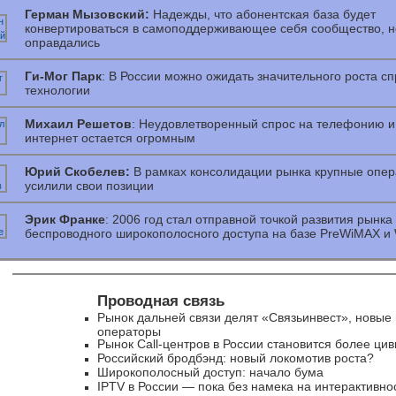
Герман Мызовский:
Надежды, что абонентская база будет
конвертироваться в самоподдерживающее себя сообщество, н
оправдались
Ги-Мог Парк
: В России можно ожидать значительного роста сп
технологии
Михаил Решетов
: Неудовлетворенный спрос на телефонию и 
интернет остается огромным
Юрий Скобелев:
В рамках консолидации рынка крупные опе
усилили свои позиции
Эрик Франке
: 2006 год стал отправной точкой развития рынка
беспроводного широкополосного доступа на базе PreWiMAX и
Проводная связь
Рынок дальней связи делят «Связьинвест», новые
операторы
Рынок Call-центров в России становится более ц
Российский бродбэнд: новый локомотив роста?
Широкополосный доступ: начало бума
IPTV в России — пока без намека на интерактивно