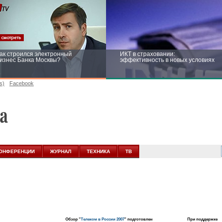
ак строился электронный
ИКТ в страховании:
изнес Банка Москвы?
эффективность в новых условиях
s)
Facebook
ейтинг CNewsInfrastructure 2015:
Информационная безопасность
риглашаем участвовать
бизнеса и госструктур: развитие в
новых условиях
ОНФЕРЕНЦИИ
ЖУРНАЛ
ТЕХНИКА
ТВ
Обзор "
Телеком в России 2007
" подготовлен
При поддержке