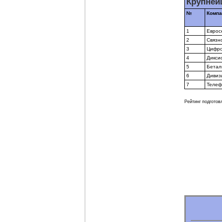
Крупней
№
Компа
1
Еврос
2
Связн
3
Цифро
4
Дикси
5
Бетал
6
Дивиз
7
Телеф
Рейтинг подготов